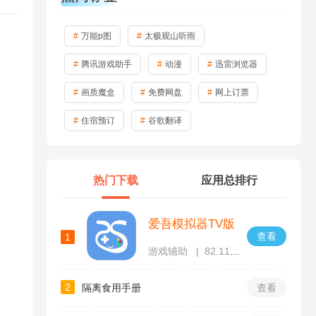
万能p图
太极观山听雨
腾讯游戏助手
动漫
迅雷浏览器
画质魔盒
免费网盘
网上订票
住宿预订
谷歌翻译
热门下载
应用总排行
爱吾模拟器TV版
查看
1
游戏辅助
82.11MB
2
隔离食用手册
查看