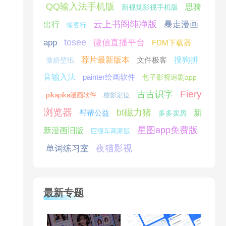
QQ输入法手机版
思骑
新视觉影视手机版
云上书阁纯净版
暴走漫画
出行
愉客行
tosee
app
微信直播平台
FDM下载器
荐片最新版本
文件极客
搜狗拼
傲娇壁纸
音输入法
painter绘画软件
包子影视追剧app
Fiery
古古识字
pikapika漫画软件
梭影定位
浏览器
bt磁力猪
帮帮公益
新
多多卖房
星图app免费版
新漫画旧版
巨懂车商家版
夜猫影视
单词练习室
最新专题