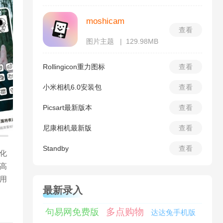
moshicam
查看
图片主题
129.98MB
Rollingicon重力图标
查看
小米相机6.0安装包
查看
Picsart最新版本
查看
尼康相机最新版
查看
Standby
查看
化
高
用
最新录入
多点购物
句易网免费版
达达兔手机版