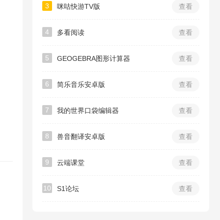
3
咪咕快游TV版
查看
4
多看阅读
查看
5
GEOGEBRA图形计算器
查看
6
简乐音乐安卓版
查看
7
我的世界口袋编辑器
查看
8
兽音翻译安卓版
查看
9
云端课堂
查看
10
S1论坛
查看