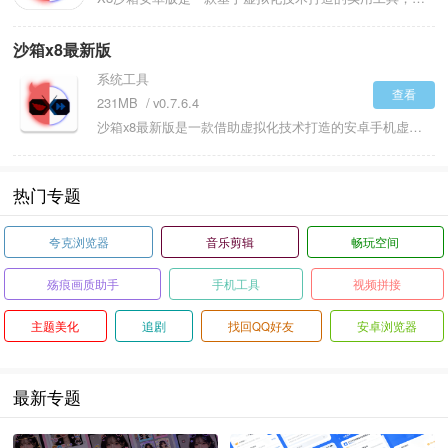
沙箱x8最新版
系统工具
查看
231MB
v0.7.6.4
沙箱x8最新版是一款借助虚拟化技术打造的安卓手机虚拟机应用。对虚拟机技术的深度融合，既能够支持所有应用的多开分身以及独立后台运行，又集成了面向游戏玩家的高级辅助工具，为用户提供从日常多账号管理到高效游戏娱乐的一站式解决办法。保障了主流安卓游戏与热门应用的兼容性和稳定运行。用户可在沙箱环境里自定义应用分辨率、使用Xposed框架等插件，还能实现沙箱与真机之间的文件互通。满足用户在数据隐私保护、多任务处理以及游戏体验优化等多个方面的进阶需求。
热门专题
夸克浏览器
音乐剪辑
畅玩空间
殇痕画质助手
手机工具
视频拼接
主题美化
追剧
找回QQ好友
安卓浏览器
最新专题