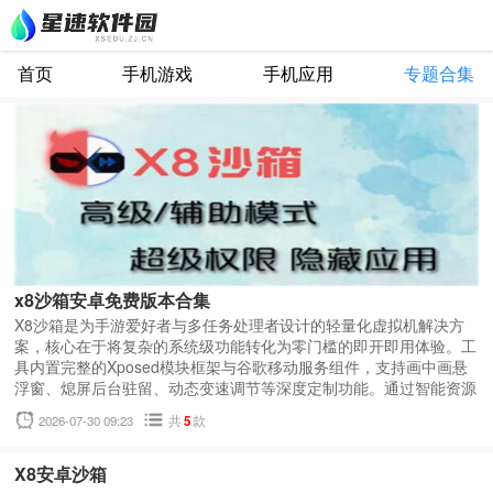
首页
手机游戏
手机应用
专题合集
x8沙箱安卓免费版本合集
X8沙箱是为手游爱好者与多任务处理者设计的轻量化虚拟机解决方
案，核心在于将复杂的系统级功能转化为零门槛的即开即用体验。工
具内置完整的Xposed模块框架与谷歌移动服务组件，支持画中画悬
浮窗、熄屏后台驻留、动态变速调节等深度定制功能。通过智能资源
调度算法，能在保障前台应用流畅度的同时，维持后台虚拟环境的持
2026-07-30 09:23
共
5
款
续运转，配合真机与沙箱间的无缝文件互导机制，构建起一套高效且
安全的移动数字工作流。
X8安卓沙箱