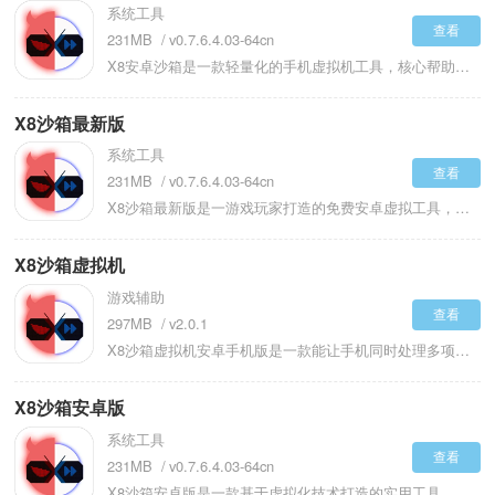
系统工具
查看
231MB
v0.7.6.4.03-64cn
X8安卓沙箱是一款轻量化的手机虚拟机工具，核心帮助用户在设备上稳定运行各类应用与游戏，无需特殊权限或复杂设置，新手也能快速上手。它支持自定义屏幕分辨率、虚拟按键等功能，可适配不同设备的使用需求，解决部分应用或游戏无法兼容的问题。同时提供帧率调节、一键加速等工具，能优化游戏运行流畅度，还具备多开、双开分身功能，可同时登录多个账号，搭配小窗口模式，让用户轻松实现画中画式的多应用并行操作，是提升设备应用兼容性与使用灵活性的实用助手。
X8沙箱最新版
系统工具
查看
231MB
v0.7.6.4.03-64cn
X8沙箱最新版是一游戏玩家打造的免费安卓虚拟工具，核心是通过画中画、多开等功能实现游戏场景的多任务操作。玩家可在游玩时同步追剧、社交聊天，还能同时启动两个游戏账号并行操作。借助技术保障游戏后台稳定运行，搭配连点器、变速工具等实用功能，同时支持自定义分辨率，解决全屏环境下辅助软件的适配问题。X8沙箱还能实现手机与虚拟环境间的文件互传，省去重复安装应用的繁琐，适配追求多任务效率与操作便捷性的玩家需求，值得大家安装使用。
X8沙箱虚拟机
游戏辅助
查看
297MB
v2.0.1
X8沙箱虚拟机安卓手机版是一款能让手机同时处理多项任务的虚拟空间工具，它像给你的设备开辟了一个独立的平行世界。你可以在里面运行一个游戏，然后以画中画小窗的形式悬浮在手机主界面上，这样就能一边刷剧或聊天，一边看着游戏动态。对于那些需要挂机或重复操作的游戏，它可以实现熄屏后台稳定运行，还能提供连点辅助，解放你的双手。更实用的是，你可以在真机和这个虚拟空间之间轻松复制文件，免去重复下载的麻烦，让多账号切换或应用双开变得异常简单。
X8沙箱安卓版
系统工具
查看
231MB
v0.7.6.4.03-64cn
X8沙箱安卓版是一款基于虚拟化技术打造的实用工具，通过创建独立运行空间，为应用和游戏提供安全稳定的运行环境。无需复杂权限操作，即可实现多账号同时在线，完美解决多任务管理需求。软件融合先进沙箱隔离机制，让每个运行实例互不干扰，有效防范数据泄露和系统冲突，同时兼顾轻量设计，不会给设备带来过多负担。内置多种实用功能，涵盖多开分身、性能优化、隐私防护等，适配不同使用场景，无论是日常应用管理还是游戏娱乐体验，都能提供高效便捷的解决方案。