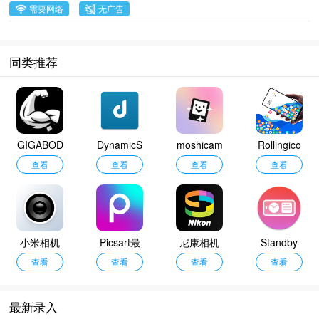
需要网络
无广告
同类推荐
GIGABOD
DynamicS
moshicam
Rollingico
查看
Y
pot中文版
查看
查看
n重力图标
查看
小米相机
Picsart最
尼康相机
Standby
6.0安装包
查看
新版本
查看
最新版
查看
查看
最新录入