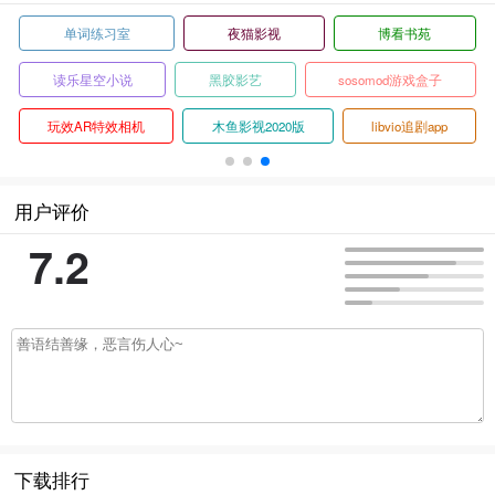
单词练习室
夜猫影视
博看书苑
读乐星空小说
黑胶影艺
sosomod游戏盒子
玩效AR特效相机
木鱼影视2020版
libvio追剧app
用户评价
7.2
下载排行