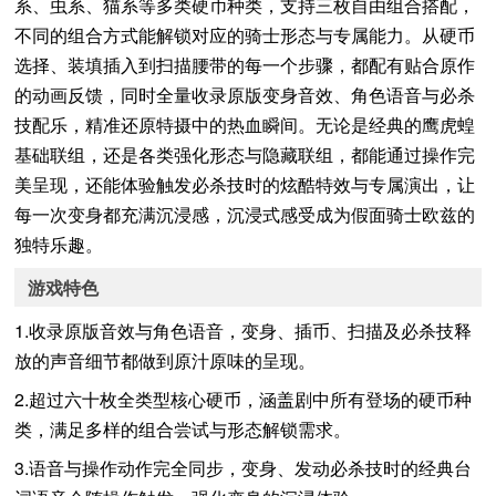
系、虫系、猫系等多类硬币种类，支持三枚自由组合搭配，
不同的组合方式能解锁对应的骑士形态与专属能力。从硬币
选择、装填插入到扫描腰带的每一个步骤，都配有贴合原作
的动画反馈，同时全量收录原版变身音效、角色语音与必杀
技配乐，精准还原特摄中的热血瞬间。无论是经典的鹰虎蝗
基础联组，还是各类强化形态与隐藏联组，都能通过操作完
美呈现，还能体验触发必杀技时的炫酷特效与专属演出，让
每一次变身都充满沉浸感，沉浸式感受成为假面骑士欧兹的
独特乐趣。
游戏特色
1.收录原版音效与角色语音，变身、插币、扫描及必杀技释
放的声音细节都做到原汁原味的呈现。
2.超过六十枚全类型核心硬币，涵盖剧中所有登场的硬币种
类，满足多样的组合尝试与形态解锁需求。
3.语音与操作动作完全同步，变身、发动必杀技时的经典台