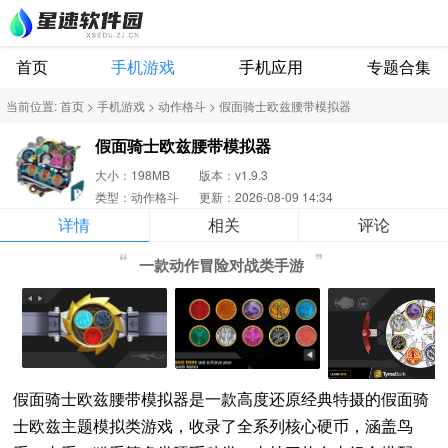
首页
手机游戏
手机应用
专题合集
当前位置:
首页
>
手机游戏
>
动作格斗
>
假面骑士欧兹腰带模拟器
假面骑士欧兹腰带模拟器
大小：198MB
版本：v1.9.3
类型：动作格斗
更新：2026-08-09 14:34
详情
相关
评论
一款动作冒险对战类手游
假面骑士欧兹腰带模拟器是一款高度还原经典特摄的假面骑
士欧兹主题模拟类游戏，收录了全系列核心硬币，涵盖鸟