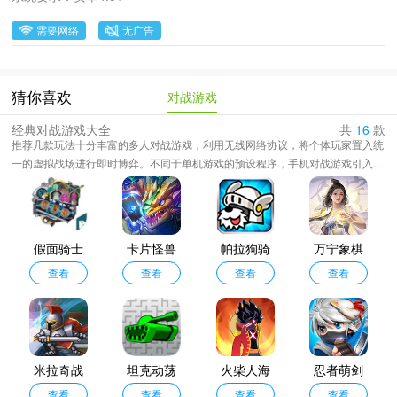
需要网络
无广告
对战游戏
猜你喜欢
经典对战游戏大全
共
16
款
推荐几款玩法十分丰富的多人对战游戏，利用无线网络协议，将个体玩家置入统
一的虚拟战场进行即时博弈。不同于单机游戏的预设程序，手机对战游戏引入了
不可控的人类变量，使得每一场战斗的局势走向都充满变数，从经典MOBA的战
术协同到FPS的精准射击，再到格斗游戏的帧数博弈。像素风格的横版动作到虚
幻引擎打造的次世代战术竞技，技术的进步让移动端也能承载复杂的物理碰撞与
场景破坏机制，在掌中方寸之间即可感受到身临其境的热血对抗。
假面骑士
卡片怪兽
帕拉狗骑
万宁象棋
欧兹腰带
查看
最新版
查看
士中文版
查看
大招版
查看
模拟器
米拉奇战
坦克动荡
火柴人海
忍者萌剑
记单机版
查看
最新版
查看
盗战争
查看
查看
传