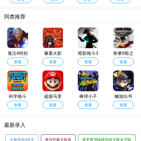
同类推荐
鬼泣4特别
像素火影
暗影格斗3
铁拳5暗之
查看
版
单机版
查看
中文版
查看
复苏
查看
科学格斗
超级马里
棒球小子
幽游白书
查看
奥3d大陆
查看
查看
手机版
查看
最新录入
太极熊猫3猎龙
基沃托斯大轮盘
俄罗斯漂移模拟器无限金币版