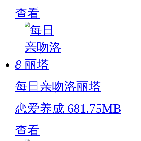
查看
8
每日亲吻洛丽塔
恋爱养成
681.75MB
查看