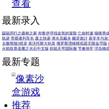
查看
最新录入
鼹鼠同行之森林之家
布鲁伊寻找金笔的冒险
亡命时速
猫咪养
轨迹
旁观者列车长
废土快递
潜水员戴夫
幽灵诡计
喜羊羊与灰
太极熊猫3猎龙
基沃托斯大轮盘
俄罗斯漂移模拟器无限金币版
火焰纹章圣魔之光石中文版
炽焰天穹国际服
节奏地牢
浮岛物
最新专题