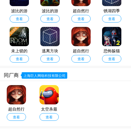
路，柳暗花明又一村”的惊喜，让玩家在解开每一个巧妙机关和线索时都能获得
巨大的智力满足感与解谜快感。
波比的游
波比的游
超自然行
锈湖四季
戏时间第
查看
戏时间第
查看
动组手游
查看
汉化版
查看
五章
四章
未上锁的
逃离方块
超自然行
恐怖躲猫
房间3汉化
查看
四季
查看
动组官服
查看
猫2旧版本
查看
版
同厂商
上海巨人网络科技有限公司
超自然行
太空杀最
动组手游
查看
新版
查看