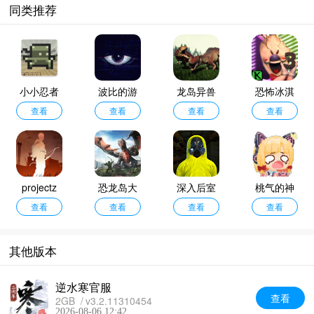
同类推荐
小小忍者
波比的游
龙岛异兽
恐怖冰淇
单机版
查看
戏时间第
查看
官方正版
查看
淋3黑客模
查看
五章
组
projectz
恐龙岛大
深入后室
桃气的神
查看
猎杀手机
查看
2.0版本
查看
奇尾巴
查看
版
其他版本
逆水寒官服
查看
2GB
v3.2.11310454
2026-08-06 12:42