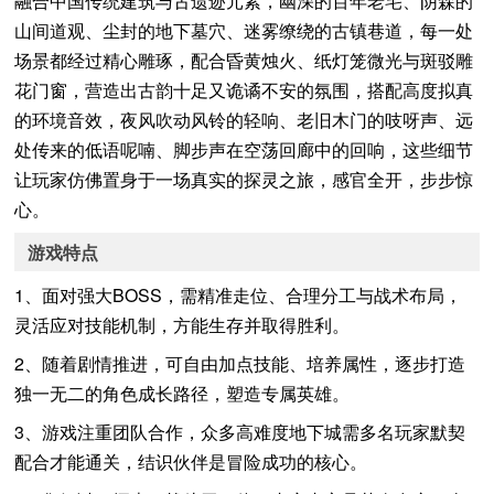
融合中国传统建筑与古遗迹元素，幽深的百年老宅、阴森的
山间道观、尘封的地下墓穴、迷雾缭绕的古镇巷道，每一处
场景都经过精心雕琢，配合昏黄烛火、纸灯笼微光与斑驳雕
花门窗，营造出古韵十足又诡谲不安的氛围，搭配高度拟真
的环境音效，夜风吹动风铃的轻响、老旧木门的吱呀声、远
处传来的低语呢喃、脚步声在空荡回廊中的回响，这些细节
让玩家仿佛置身于一场真实的探灵之旅，感官全开，步步惊
心。
游戏特点
1、面对强大BOSS，需精准走位、合理分工与战术布局，
灵活应对技能机制，方能生存并取得胜利。
2、随着剧情推进，可自由加点技能、培养属性，逐步打造
独一无二的角色成长路径，塑造专属英雄。
3、游戏注重团队合作，众多高难度地下城需多名玩家默契
配合才能通关，结识伙伴是冒险成功的核心。