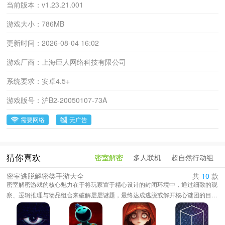
当前版本：
v1.23.21.001
游戏大小：
786MB
更新时间：
2026-08-04 16:02
游戏厂商：
上海巨人网络科技有限公司
系统要求：
安卓4.5+
游戏版号：
沪B2-20050107-73A
需要网络
无广告
密室解密
多人联机
超自然行动组
猜你喜欢
密室逃脱解密类手游大全
共
10
款
密室解密游戏的核心魅力在于将玩家置于精心设计的封闭环境中，通过细致的观
察、逻辑推理与物品组合来破解层层谜题，最终达成逃脱或解开核心谜团的目
标。游戏极度考验玩家的联想能力、思维发散性与对细节的敏锐度，谜题类型多
样且环环相扣，营造出强烈的沉浸感与挑战性。整个过程充满了“山重水复疑无