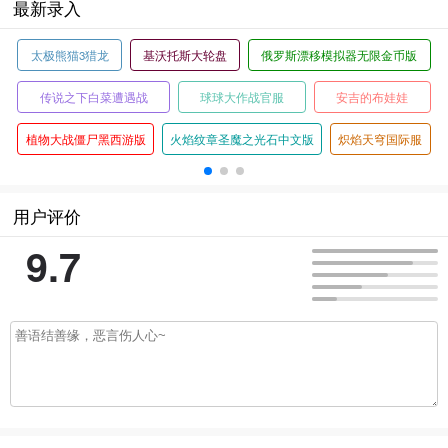
最新录入
太极熊猫3猎龙
基沃托斯大轮盘
俄罗斯漂移模拟器无限金币版
传说之下白菜遭遇战
球球大作战官服
安吉的布娃娃
植物大战僵尸黑西游版
火焰纹章圣魔之光石中文版
炽焰天穹国际服
用户评价
9.7