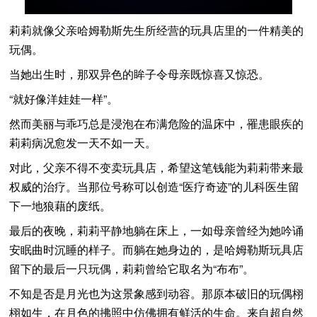
莉莉就像父亲哈姆勒斯先生所经营的玩具店里的一件精美的
玩偶。
当她出生时，那双异色的眸子令母亲既惊喜又惊恐。
“就好像洋娃娃一样”。
然而美丽与乖巧总是浸泡在布满危险的温床中，罹患眼疾的
莉莉病况愈发一天不如一天。
对此，父亲不得不变卖玩具店，希望这笔钱能为莉莉带来最
权威的治疗。当那位号称可以创造“医疗奇迹”的儿科医生留
下一地狼藉的废纸。
最后的夜晚，莉莉平静地躺在床上，一如母亲曾经为她吟诵
安眠曲时沉睡的样子。而躺在她身边的，是哈姆勒斯玩具店
留下的最后一只玩偶，莉莉曾给它取名为“布布”。
不知是否是月光也为这景象感到动容。那原本破旧的玩偶栩
栩如生，在月色的拂照中仿佛拥有鲜活的生命。来自超自然