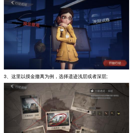
3、这里以摸金撤离为例，选择遗迹浅层或者深层;