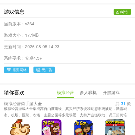
游戏信息
纠错
当前版本：
v364
游戏大小：
177MB
更新时间：
2026-08-05 14:23
系统要求：
安卓4.5+
需要网络
无广告
模拟经营
多人联机
开黑游戏
猜你喜欢
模拟经营类手游大全
共
31
款
模拟经营游戏大全集成高自由度建设、真实经济系统和动态市场波动，涵盖城
市、机场、医院、农场、主题公园等多元场景，支持产业链联动、员工招聘培
训、科技研发升级与政策调控，昼夜四季天气随机影响供需，财务数据可视化助
力精准决策，离线收益与云端存档保障进度不丢失，个性化装扮、模组扩展及社
交交易激发创意，任务成就、排行榜和赛季挑战持续提供目标驱动，沉浸式音效