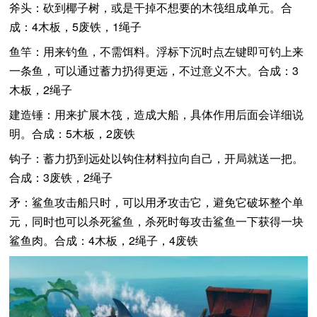
斧头：砍到椰子树，或是干掉不想要的木筏组成单元。合
成：4木板，5废铁，1绳子
鱼竿：用来钓鱼，不需饵料。浮标下沉时点左键即可钓上来
一条鱼，可以通过蓄力扔得更远，不过意义不大。合成：3
木板，2绳子
建造锤：用来扩展木筏，造成大船，具体作用后面会详细说
明。合成：5木板，2废铁
钩子：蓄力扔到远处以钩住材料拉向自己，开局就送一把。
合成：3废铁，2绳子
矛：鲨鱼攻击船只时，可以用矛攻击它，避免它破坏整个单
元，同时也可以杀死鲨鱼，杀死时每攻击鲨鱼一下获得一块
鲨鱼肉。合成：4木板，2绳子，4废铁