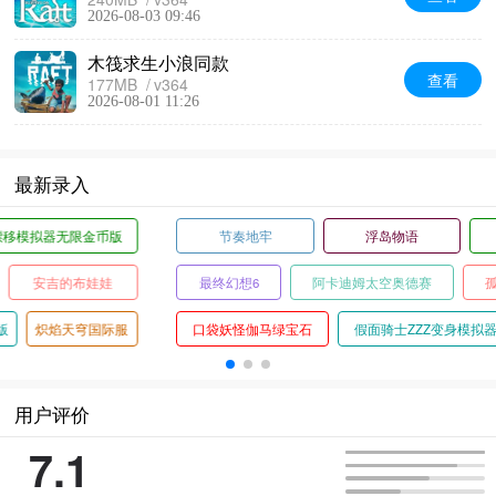
2026-08-03 09:46
木筏求生小浪同款
查看
177MB
v364
2026-08-01 11:26
最新录入
太极熊猫3猎龙
基沃托斯大轮盘
俄罗斯漂移模拟器无限金币版
传说之下白菜遭遇战
球球大作战官服
安吉的布娃娃
植物大战僵尸黑西游版
火焰纹章圣魔之光石中文版
炽焰天穹国际服
用户评价
7.1