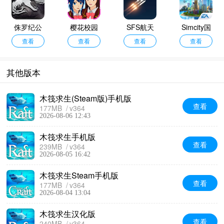
侏罗纪公
樱花校园
SFS航天
Simcity国
园完整版
查看
模拟器(新
查看
模拟器最
查看
际服
查看
服装)无广
新版
告版
其他版本
木筏求生(Steam版)手机版
查看
177MB
v364
2026-08-06 12:43
木筏求生手机版
查看
239MB
v364
2026-08-05 16:42
木筏求生Steam手机版
查看
177MB
v364
2026-08-04 13:04
木筏求生汉化版
查看
240MB
v364