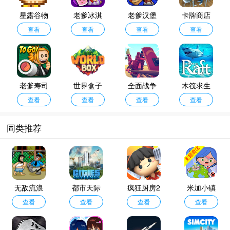
与精细像素3D画面共构微观世界，让玩家体验从小本生意到商业帝国的成长快
星露谷物
老爹冰淇
老爹汉堡
卡牌商店
感。
语美化版
查看
淋店中文
查看
店中文版
查看
模拟器
查看
版
老爹寿司
世界盒子
全面战争
木筏求生
店Togo
查看
修仙版
查看
模拟器部
查看
联机版
查看
落时代手
同类推荐
机版
无敌流浪
都市天际
疯狂厨房2
米加小镇
汉2手机版
查看
查看
线
双人模式
查看
无广告版
查看