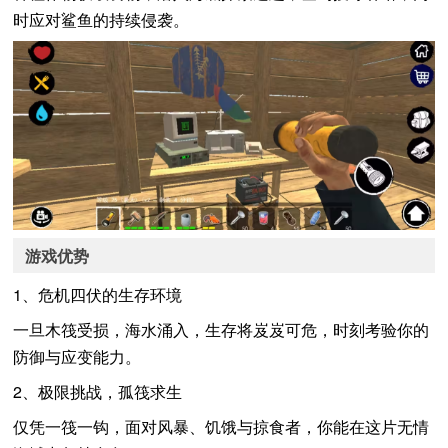
时应对鲨鱼的持续侵袭。
游戏优势
1、危机四伏的生存环境
一旦木筏受损，海水涌入，生存将岌岌可危，时刻考验你的
防御与应变能力。
2、极限挑战，孤筏求生
仅凭一筏一钩，面对风暴、饥饿与掠食者，你能在这片无情