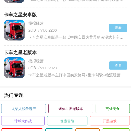
卡车之星安卓版
模拟经营
查看
2GB
v1.0.2206
卡车之星安卓版是一款以中国实景为背景的沉浸式卡车驾驶模拟经营手游。游戏采用高精度3D建模与真实物理引擎，还原覆盖全国的广阔地图，包含城市、山区、高速公路等多样地形。玩家将从新手司机起步，承接各类运输任务，经营专属物流公司，解锁不同型号卡车并进行个性化改装。动态天气系统与昼夜循环、严格的交通规则模拟，让驾驶体验更具沉浸感，同时可通过联机玩法与好友协作，在驰骋祖国大地的过程中，感受创业与公路旅行的双重乐趣。
卡车之星老版本
模拟经营
查看
3GB
v1.0.2023
卡车之星老版本主打中国实景路网+重卡驾驶+物流经营核心体验。老版本优化稳定、配置友好，低配设备也能流畅运行，闪退、卡顿问题较少，体验顺滑。驾驶各式重卡驰骋全国高速与城市道路，承接普货、危化品、大件等多元运输订单，平衡油耗、过路费与货损成本，合理规划路线与车型适配，在真实路况与动态天气下完成配送，积累资金解锁新车、升级车队、拓展业务版图。在卡车之星感受从一名孤独的司机，逐步发展成为拥有多辆卡车、雇佣多名司机的物流帝国老板。
热门专题
火柴人战争遗产
迷你世界老版本
烹饪美食
球球大作战
像素冒险
开黑游戏