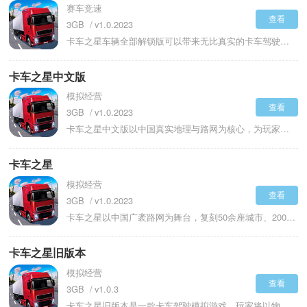
赛车竞速
查看
3GB
v1.0.2023
卡车之星车辆全部解锁版可以带来无比真实的卡车驾驶挑战，扮演一名卡车司机，驾驶属于自己的大货车穿梭在祖国的大江南北，承接各种货运订单赚取报酬。卡车之星车辆全部解锁版能够免费使用全部的车辆，无需付费和花费金币购买。自由改装和升级你的卡车，从发动机到驾驶室外观都可以随心定制，还能在高速公路上体验长途运输的快感。还有多样的运输任务和复杂多变的天气系统，暴雨和夜间行车等都会给你的运输之路带来真实的挑战，给你带来最为刺激的驾驶挑战。
卡车之星中文版
模拟经营
查看
3GB
v1.0.2023
卡车之星中文版以中国真实地理与路网为核心，为玩家带来沉浸式的卡车运输与创业体验。中文版实现全中文界面、语音导航与任务提示，贴合国内交通规则与运输场景，货种、挂车类型均还原本土物流行业现状。尝试从普通卡车司机起步，接手货运订单，规划最优路线，兼顾时效、油耗与货物安全，逐步积累资本。随着等级提升，在卡车之星可创建专属物流公司，解锁东风天龙、解放J6P等多款国产卡车，自由改装引擎、货箱与内饰，招募司机组建车队，拓展运输网络。
卡车之星
模拟经营
查看
3GB
v1.0.2023
卡车之星以中国广袤路网为舞台，复刻50余座城市、200多条货运干线，每段旅程都有独特风景与挑战。2026手机版全面升级引擎，4K级画质优化，新增竞技场竞速、车辆深度改装、联机车队协作等模块。驾驶着各式各样的重型卡车，穿梭于繁华的都市、蜿蜒的盘山公路和辽阔的高速网络之间。追求极致的驾驶真实感，从车辆物理反馈到动态天气系统，再到严格的交通规则，还原真实的货运生活。卡车之星还融合了丰富的经营养成元素，在体验驾驶乐趣的同时，也能感受到从零开始打造商业帝国的成就感。
卡车之星旧版本
模拟经营
查看
3GB
v1.0.3
卡车之星旧版本是一款卡车驾驶模拟游戏，玩家将以物流公司经营者的身份，开启从新手司机到货运老板的成长旅程。游戏还原了卡车货运的全流程，你需要根据货物类型选择适配的卡车型号，在覆盖中国城市、高速路网的实景地图上规划运输路线，一边驾驶一边欣赏从繁华都市到郊野高速的地域风貌。同时，拟真的罚款机制会实时约束驾驶行为，剐蹭车辆、闯红灯、超速行驶等违规操作，不仅会扣减当次运输收益，还会降低任务评级，长期违规甚至会影响物流公司的运营口碑。