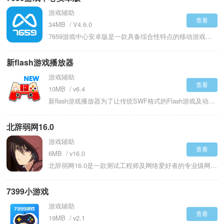
游戏辅助
查看
34MB
V4.6.0
7659游戏中心安卓版是一款具备综合性特点的移动游戏聚合与分发平台应用。它以“一站式”入口的形式，为玩家集中提供发现、下载、安装和管理海量安卓手游的核心功能，同时还整合了社区互动、游戏资讯、福利活动等方面的增值服务。收录角色扮演、动作冒险、休闲益智、棋牌竞技等各个类别的热门和新上线手游，并且可能依据特定区域用户的偏好来进行游戏推荐。便捷的“一键下载安装”流程、对游戏更新的自动检测与提醒，还有能为玩家节省手机存储空间的应用管理功能，像安装包清理等。
新flash游戏播放器
游戏辅助
查看
10MB
v6.4
新flash游戏播放器为了让传统SWF格式的Flash游戏及动画能在现代操作系统和浏览器中继续运行而设计的。搭建一个兼容且安全的替代运行环境，以此来解决大量经典Flash内容无法访问的难题。通过软件模拟的方式精准还原SWF文件的执行与渲染；主要功能包含直接加载并运行本地或网络上的SWF文件、提供播放控制、调整显示质量与窗口缩放，以及内置经典游戏合集或导航网站。支持游戏状态存档/读档、作弊码修改及图形滤镜。守护和延续基于Flash构建的数字文化遗产与怀旧游戏体验。
北辞弱网16.0
游戏辅助
查看
6MB
v16.0
北辞弱网16.0是一款测试工程师及网络爱好者的专业级网络模拟工具，软件能在您的设备上精准模拟各种真实的恶劣网络环境，如高延迟、频繁丢包、极低带宽等，帮助您测试应用、游戏或网站在复杂网络条件下的表现与稳定性，确保为用户提供始终如一的优质体验。平台以其精准、稳定和易用的特点，将不可控的网络环境变为可重复、可验证的测试条件，是打造高品质应用的坚实后盾。
7399小游戏
游戏辅助
查看
19MB
v2.1