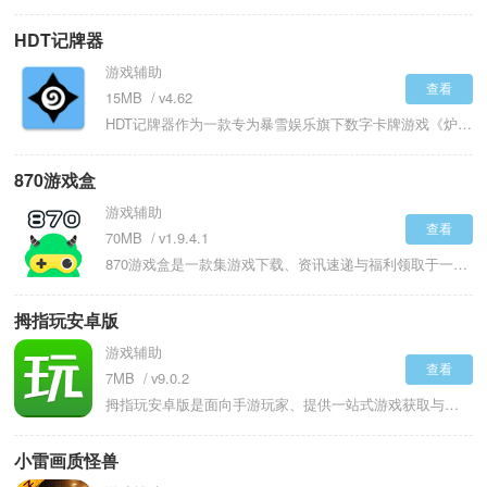
HDT记牌器
游戏辅助
查看
15MB
v4.62
HDT记牌器作为一款专为暴雪娱乐旗下数字卡牌游戏《炉石传说》设计的高级辅助工具软件，借助读取游戏客户端的内存数据，以悬浮窗或第二屏幕的形式，对当前对局里的关键信息进行实时且精确的追踪与可视化显示。这些信息涵盖双方玩家已使用的卡牌、剩余牌库中的卡牌构成、每张卡牌被抽到的概率、对手出牌历史记录以及当前回合的伤害计算等。通过数据透明化，助力玩家做出更精准的局势判断和策略决策，像计算斩杀线、推测对手可能持有的关键卡牌等。
870游戏盒
游戏辅助
查看
70MB
v1.9.4.1
870游戏盒是一款集游戏下载、资讯速递与福利领取于一体的高品质手游聚合平台，专为热爱手游的玩家量身打造，汇聚了海量热门精品游戏，从爆款新游、经典怀旧作，到小众神作、硬核独立游戏，应有尽有，满足不同玩家的多元口味，平台每日实时更新，第一时间提供最新版本的游戏安装包，确保玩家畅玩无阻，不错过任何一次内容升级。同时内置专业游戏资讯频道，涵盖新游预告、版本爆料、攻略解析与行业动态，让你轻松掌握手游圈的第一手前沿消息，始终快人一步。
拇指玩安卓版
游戏辅助
查看
7MB
v9.0.2
拇指玩安卓版是面向手游玩家、提供一站式游戏获取与交流服务的专业安卓游戏下载平台。集合了海量游戏资源、智能推荐系统、真机适配测试以及活跃社区互动，覆盖手机、平板和电视等多终端设备。让用户借助简洁直观的应用界面，轻松完成从游戏发现、下载安装到攻略交流的全流程操作。拇指玩安卓版汇聚着超过10万款经严格筛选的高质量安卓游戏，包含角色扮演、策略塔防、休闲益智、动作冒险等多种类型，能满足不同玩家的多样化需求。
小雷画质怪兽