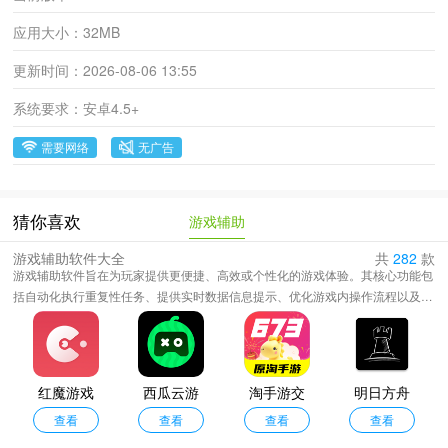
应用大小：
32MB
更新时间：
2026-08-06 13:55
系统要求：
安卓4.5+
需要网络
无广告
游戏辅助
猜你喜欢
游戏辅助软件大全
共
282
款
游戏辅助软件旨在为玩家提供更便捷、高效或个性化的游戏体验。其核心功能包
括自动化执行重复性任务、提供实时数据信息提示、优化游戏内操作流程以及解
锁特定自定义选项。这类工具能够帮助玩家降低操作难度、节省时间精力，或发
掘更深层次的游戏玩法。它们通过内存修改、界面叠加或宏指令等技术实现功
能，在便利性与公平性之间往往存在争议，需在遵守游戏规则与用户协议的前提
下审慎使用，以作为提升个人娱乐效率的补充手段而非破坏游戏平衡的捷径。
红魔游戏
西瓜云游
淘手游交
明日方舟
空间电竞
查看
查看
戏
易平台
查看
公开招募
查看