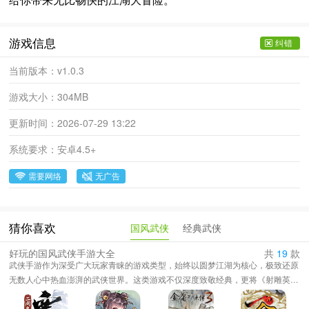
游戏信息
纠错
当前版本：
v1.0.3
游戏大小：
304MB
更新时间：
2026-07-29 13:22
系统要求：
安卓4.5+
需要网络
无广告
国风武侠
经典武侠
猜你喜欢
好玩的国风武侠手游大全
共
19
款
武侠手游作为深受广大玩家青睐的游戏类型，始终以圆梦江湖为核心，极致还原
无数人心中热血澎湃的武侠世界。这类游戏不仅深度致敬经典，更将《射雕英雄
传》《神雕侠侣》《碧血剑》《倚天屠龙记》等金庸、古龙等大师笔下的传奇人
物与门派巧妙融合于同一片江湖之中，郭靖可与令狐冲并肩作战，小龙女或与李