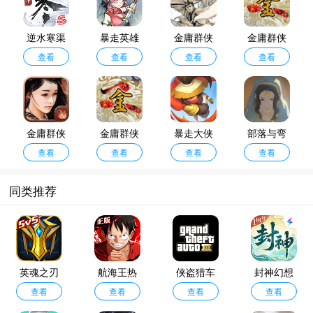
寻欢共闯秘境，打破原著时空界限，演绎前所未有的武林奇遇，本页面特别整理
了当前最受欢迎、口碑最佳的国风武侠手游大全。
逆水寒渠
暴走英雄
金庸群侠
金庸群侠
道服
查看
查看
坛
传3重制版
查看
传2安卓版
查看
金庸群侠
金庸群侠
暴走大侠
部落与弯
传单机手
查看
传2加强版
查看
手机版
查看
刀手机版
查看
机版
同类推荐
英魂之刃
航海王热
侠盗猎车
封神幻想
口袋版
查看
血航线小
查看
手3手机版
查看
世界
查看