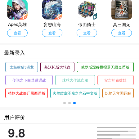
米渠道服
Apex英雄
妄想山海
假面骑士
真三国无
手游安卓
查看
手游
查看
欧兹模拟
查看
双4特别版
查看
版
器豪华版
最新录入
太极熊猫3猎龙
基沃托斯大轮盘
俄罗斯漂移模拟器无限金币版
传说之下白菜遭遇战
球球大作战官服
安吉的布娃娃
植物大战僵尸黑西游版
火焰纹章圣魔之光石中文版
炽焰天穹国际服
用户评价
9.8