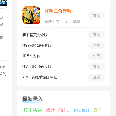
修狗三角行动
查看
从
枪战射击
75.05MB
敌
和平精英先锋版
查看
新
使命召唤19手机版
查看
僵尸立方体2
查看
使命召唤19自制版
查看
OW
样的
APEX英雄手游国际服
查看
最新录入
潜水员戴夫
废土快递
喜羊
幽灵诡计