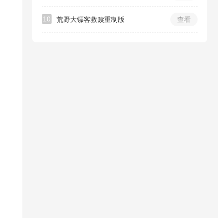
10
荒野大镖客救赎重制版
查看