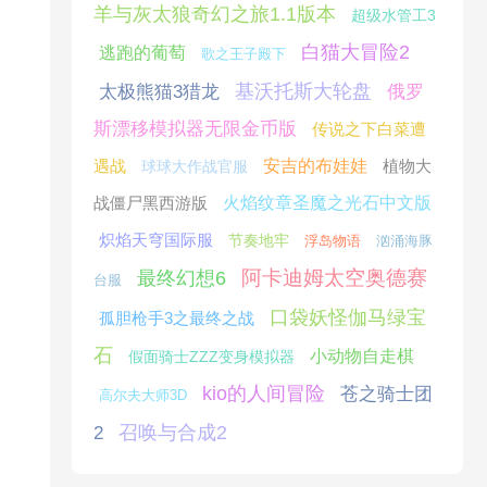
羊与灰太狼奇幻之旅1.1版本
超级水管工3
白猫大冒险2
逃跑的葡萄
歌之王子殿下
基沃托斯大轮盘
太极熊猫3猎龙
俄罗
斯漂移模拟器无限金币版
传说之下白菜遭
遇战
安吉的布娃娃
植物大
球球大作战官服
战僵尸黑西游版
火焰纹章圣魔之光石中文版
炽焰天穹国际服
节奏地牢
浮岛物语
汹涌海豚
阿卡迪姆太空奥德赛
最终幻想6
台服
口袋妖怪伽马绿宝
孤胆枪手3之最终之战
石
小动物自走棋
假面骑士ZZZ变身模拟器
kio的人间冒险
苍之骑士团
高尔夫大师3D
召唤与合成2
2