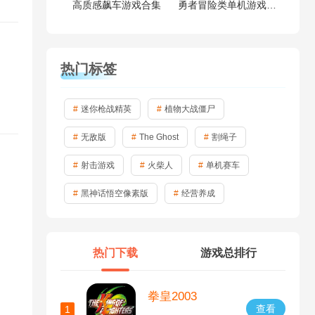
高质感飙车游戏合集
勇者冒险类单机游戏大全
热门标签
迷你枪战精英
植物大战僵尸
无敌版
The Ghost
割绳子
射击游戏
火柴人
单机赛车
黑神话悟空像素版
经营养成
热门下载
游戏总排行
拳皇2003
查看
1