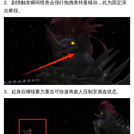
2、剧情触发瞬间怪兽会强行拖拽奥特曼移动，此为固定演
出桥段。
3、起身后继续蓄力重击可快速将敌人压制至濒血状态。