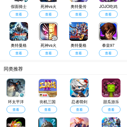
术思维的终极试炼。
假面骑士
死神vs火
奥特曼传
JOJO吃鸡
W腰带模
查看
影jojo版
查看
奇英雄存
查看
手机版
查看
拟器
档版
奥特曼格
死神vs火
奥特曼格
拳皇97
斗进化重
查看
影6.1满人
查看
斗3手机版
查看
查看
生中文版
物版
同类推荐
环太平洋
街机三国
忍者萌剑
甜瓜游乐
手游
查看
志2金手指
查看
查看
传
场1.0
查看
版