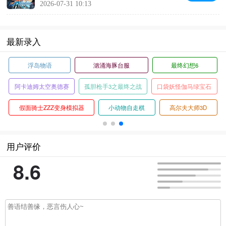
2026-07-31 10:13
最新录入
浮岛物语
汹涌海豚台服
最终幻想6
阿卡迪姆太空奥德赛
孤胆枪手3之最终之战
口袋妖怪伽马绿宝石
假面骑士ZZZ变身模拟器
小动物自走棋
高尔夫大师3D
用户评价
8.6