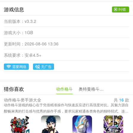
游戏信息
纠错
当前版本：
v3.3.2
游戏大小：
1GB
更新时间：
2026-08-06 13:36
系统要求：
安卓4.5+
需要网络
无广告
动作格斗
奥特曼格斗进化重生
猜你喜欢
动作格斗类手游大全
共
16
款
动作格斗游戏的核心在于凭借精准操作与快速反应进行高强度对抗。其魅力源自
酣畅淋漓的打击感与优秀的操作手感，要求玩家精通各类角色的独特招式、连续
技与必杀技。游戏强调立回、压制、闪避与防御等实战策略，在电光火石间完成
攻防转换。无论是侧重单机剧情挑战还是多人线上竞技，该类游戏都通过紧凑节
奏与深度系统带来强烈竞技快感与成就感，是考验玩家操作技巧、反应速度与战