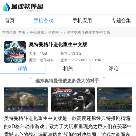
首页
手机游戏
手机应用
专题合集
当前位置:
首页
>
手机游戏
>
动作格斗
>
奥特曼格斗进化重生中文版
奥特曼格斗进化重生中文版
大小：1GB
版本：v3.3.2
类型：动作格斗
更新：2026-08-06 13:36
详情
相关
评论
选择奥特曼击败更多强大的对手
奥特曼格斗进化重生中文版是一款高度还原经典特摄剧精髓
的3D格斗动作游戏，致力于为玩家重现光之巨人们在荧幕中
震撼人心的战斗场面与热血澎湃的对决氛围。游戏在画面表