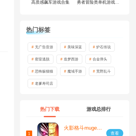
高质感飙车游戏合集
勇者冒险类单机游戏大全
热门标签
无广告音游
美味深蓝
炉石传说
密室逃脱
造梦西游
合金弹头
恐怖躲猫猫
魔域手游
荒野乱斗
老爹寿司店
热门下载
游戏总排行
火影格斗mugen安卓版
查看
1