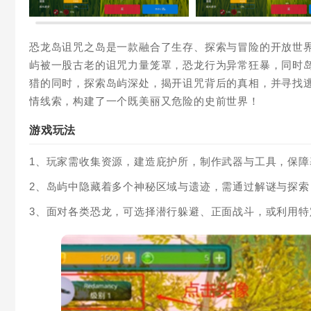
恐龙岛诅咒之岛是一款融合了生存、探索与冒险的开放世
屿被一股古老的诅咒力量笼罩，恐龙行为异常狂暴，同时
猎的同时，探索岛屿深处，揭开诅咒背后的真相，并寻找
情线索，构建了一个既美丽又危险的史前世界！
游戏玩法
1、玩家需收集资源，建造庇护所，制作武器与工具，保
2、岛屿中隐藏着多个神秘区域与遗迹，需通过解谜与探
3、面对各类恐龙，可选择潜行躲避、正面战斗，或利用