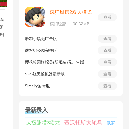
疯狂厨房2双人模式
查看
岛
模拟经营
90.62MB
追
剧
米加小镇无广告版
查看
侏罗纪公园完整版
查看
樱花校园模拟器(新服装)无广告版
查看
SFS航天模拟器最新版
查看
Simcity国际服
查看
最新录入
基沃托斯大轮盘
太极熊猫3猎龙
俄罗