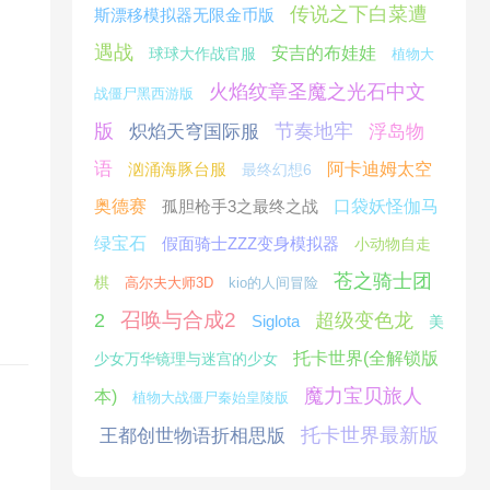
传说之下白菜遭
斯漂移模拟器无限金币版
遇战
安吉的布娃娃
球球大作战官服
植物大
火焰纹章圣魔之光石中文
战僵尸黑西游版
版
节奏地牢
炽焰天穹国际服
浮岛物
语
汹涌海豚台服
阿卡迪姆太空
最终幻想6
奥德赛
孤胆枪手3之最终之战
口袋妖怪伽马
绿宝石
假面骑士ZZZ变身模拟器
小动物自走
苍之骑士团
棋
高尔夫大师3D
kio的人间冒险
召唤与合成2
2
超级变色龙
Siglota
美
托卡世界(全解锁版
少女万华镜理与迷宫的少女
魔力宝贝旅人
本)
植物大战僵尸秦始皇陵版
托卡世界最新版
王都创世物语折相思版