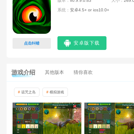
版本：
v0.9.9.0.83
大小：
269.
系统：
安卓4.5+ or ios10.0+
安卓版下载
点击纠错
游戏介绍
其他版本
猜你喜欢
诅咒之岛
模拟游戏