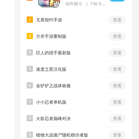
动作格斗
736.00MB
2
无畏契约手游
查看
3
方舟手游重制版
查看
4
巨人的猎手最新版
查看
5
速度之星汉化版
查看
6
金铲铲之战体验服
查看
7
小小忍者单机版
查看
8
火影忍者巅峰对决
查看
9
植物大战僵尸随机模仿者版
查看