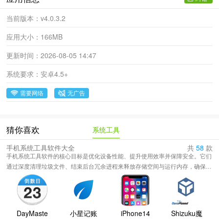
当前版本：
v4.0.3.2
应用大小：
166MB
更新时间：
2026-08-05 14:47
系统要求：
安卓4.5+
需要网络
无广告
系统工具
猜你喜欢
手机系统工具软件大全
共
58
款
手机系统工具软件的核心目标是优化设备性能、提升使用效率并保障安全。它们
通过深度清理垃圾文件、结束后台冗余进程来释放存储空间与运行内存，确保手
机流畅不卡顿。在安全层面，提供病毒查杀、骚扰拦截与应用权限管理，守护隐
私与数据安全。其便捷性体现在高效的电池管理、网络加速以及文件管理的强大
整合能力上。此外，自动化任务与全局搜索等功能极大简化了日常操作步骤。这
些工具共同作用于系统的方方面面，为用户构建了一个更稳定、高效、安全的移
DayMaste
小星记账
iPhone14
Shizuku魔
动设备使用环境，是手机日常维护不可或缺的助手。