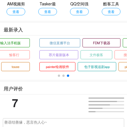
AM视频剪
Tasker最
QQ空间强
酷客工具
查看
辑
新版
查看
制查看器
查看
查看
箱
最新录入
微信直播平台
FDM下载器
傲娇壁纸
荐片最新版本
文件极客
搜狗拼音输入法
painter绘画软件
包子影视追剧app
pikapika漫画软件
用户评价
7