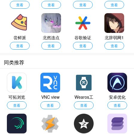
r倒数日
查看
查看
Pro模拟器
查看
改版
查看
尝鲜派
北然连点
谷歌验证
北辞弱网1
查看
查看
器
器工具
查看
查看
4.0
同类推荐
可拓浏览
VNC view
Wearos工
安卓优化
查看
器
查看
er
具箱
查看
大师手机
查看
版