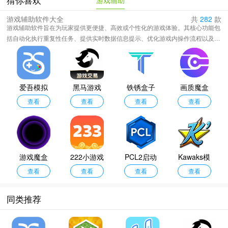
游戏辅助
猜你喜欢
游戏辅助软件大全
共
282
款
游戏辅助软件旨在为玩家提供更便捷、高效或个性化的游戏体验。其核心功能包
括自动化执行重复性任务、提供实时数据信息提示、优化游戏内操作流程以及解
锁特定自定义选项。这类工具能够帮助玩家降低操作难度、节省时间精力，或发
掘更深层次的游戏玩法。它们通过内存修改、界面叠加或宏指令等技术实现功
能，在便利性与公平性之间往往存在争议，需在遵守游戏规则与用户协议的前提
下审慎使用，以作为提升个人娱乐效率的补充手段而非破坏游戏平衡的捷径。
爱吾模拟
黑马游戏
铁锈盒子
画质魔盒
器TV版
查看
交易平台
查看
最新版
查看
和平精英1
查看
20帧
游戏魔盒
222小游戏
PCL2启动
Kawaks模
查看
4.0
查看
器手机版
查看
拟器
查看
同类推荐