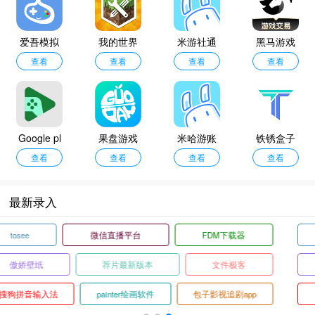
爱吾模拟
我的世界
米游社通
黑马游戏
器TV版
查看
口袋编辑
查看
行证
查看
交易平台
查看
器
Google pl
果盘游戏
米哈游账
铁锈盒子
ay商店
查看
平台
查看
号管理中
查看
最新版
查看
心
最新录入
pikapika漫画软件
梭影定位
古古识
客
Fiery浏览器
帮帮公益
bt磁力猪
pp
多多卖房
新新漫画旧版
巨懂车商家