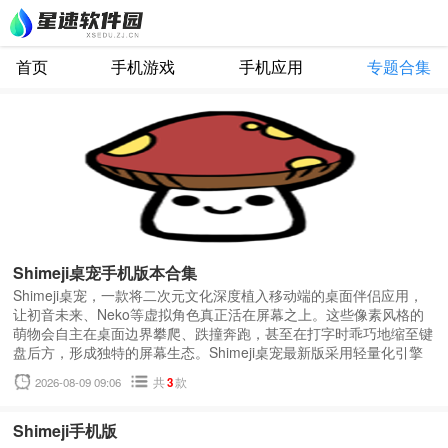
首页
手机游戏
手机应用
专题合集
Shimeji桌宠手机版本合集
Shimeji桌宠，一款将二次元文化深度植入移动端的桌面伴侣应用，
让初音未来、Neko等虚拟角色真正活在屏幕之上。这些像素风格的
萌物会自主在桌面边界攀爬、跌撞奔跑，甚至在打字时乖巧地缩至键
盘后方，形成独特的屏幕生态。Shimeji桌宠最新版采用轻量化引擎
架构，后台占用内存极低，却能承载六只角色同时活动，通过物理碰
2026-08-09 09:06
共
3
款
撞算法让宠物间产生真实的互动行为，营造出手机桌面即微型舞台的
沉浸式体验。
Shimeji手机版