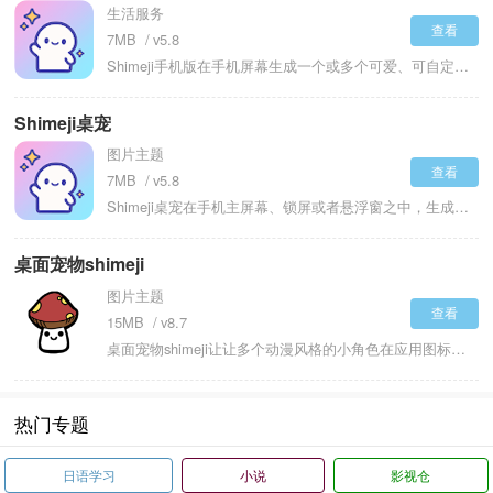
生活服务
查看
7MB
v5.8
Shimeji手机版在手机屏幕生成一个或多个可爱、可自定义的卡通角色，这些角色会以独立窗口形式悬浮在其他应用上方，进行自主、拟人化的活动。它们会在屏幕边缘走动、跳跃、攀爬、坐下、睡觉或做出各种有趣动画动作，有时还会和屏幕上的UI元素有简单交互。用户能自由挑选不同主题的角色包，部分高级版本可调整宠物的外观、大小和行为频率。应用主要提供轻松、陪伴式的娱乐体验，意在为用户操作手机时增添一丝灵动与趣味，如同一个动态、可互动的电子桌面装饰。
Shimeji桌宠
图片主题
查看
7MB
v5.8
Shimeji桌宠在手机主屏幕、锁屏或者悬浮窗之中，生成并运行源自各类动漫、游戏或者原创IP的Q版角色。这些桌宠具备独立的简易AI行为逻辑，能够在屏幕范围之内自主开展走路、奔跑、跳跃、攀爬、坐下、睡觉等动作，还可以与用户进行如跟随手指触摸、被戳到时做出反应之类的轻量互动。例如具备更省电的后台管理、能够避让通知栏和系统导航键，并且有可能以微件形式常驻桌面。用户能够通过安装不同的角色包来更换桌宠形象，还可能对桌宠的数量、透明度以及活动范围进行调节。
桌面宠物shimeji
图片主题
查看
15MB
v8.7
桌面宠物shimeji让让多个动漫风格的小角色在应用图标间自由行走、攀爬、互动，将冰冷的桌面转化为充满治愈感的小剧场。高级解锁版本解除了免费版的所有功能限制，无需任何后续订阅费用即可解锁最多6个桌宠栏位，并一次性开放全部隐藏角色与专属互动动作。依托全新优化的动画引擎，角色动作更加流畅自然，幽灵模式的加入让宠物在游戏操作时可暂时透明化，桌面宠物shimeji将萌系陪伴与快捷操作完美融合为用户提供一种低成本的情绪调节与个性化表达方式。
热门专题
日语学习
小说
影视仓