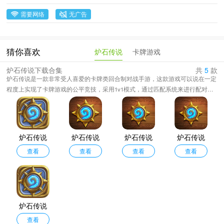
需要网络
无广告
炉石传说
卡牌游戏
猜你喜欢
炉石传说下载合集
共
5
款
炉石传说是一款非常受人喜爱的卡牌类回合制对战手游，这款游戏可以说在一定
程度上实现了卡牌游戏的公平竞技，采用1v1模式，通过匹配系统来进行配对，
将扮演一位英雄机智地使用各种策略。最高的自由度在于成千上万的不同卡牌中
选择30张，不同的套路，享受一切都在计划中的快感，同时体会未知的的对手的
刺激，勾心斗角尔虞我诈紧张刺激的大环境后，享受娱乐模式带来的休闲和未
知。藏有丰富互动彩蛋，牌桌元素可触发趣味效果，搭配繁体中文专属配音与本
炉石传说
炉石传说
炉石传说
炉石传说
地化台词。
手机版
查看
国际服
查看
亚服
查看
台服
查看
炉石传说
查看