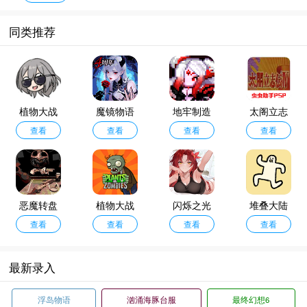
同类推荐
植物大战
魔镜物语
地牢制造
太阁立志
僵尸星铁
查看
查看
查看
者
传4手机版
查看
版
恶魔转盘
植物大战
闪烁之光
堆叠大陆
中文版
查看
僵尸原版
查看
九游版
查看
无广告版
查看
中文版
最新录入
浮岛物语
汹涌海豚台服
最终幻想6