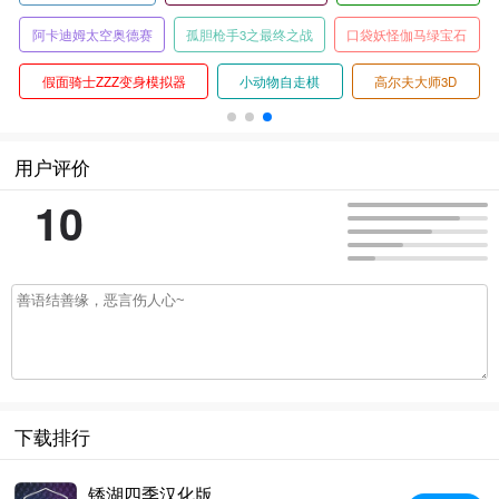
阿卡迪姆太空奥德赛
孤胆枪手3之最终之战
口袋妖怪伽马绿宝石
假面骑士ZZZ变身模拟器
小动物自走棋
高尔夫大师3D
用户评价
10
下载排行
锈湖四季汉化版