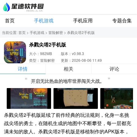
首页
手机游戏
手机应用
专题合集
当前位置:
首页
>
手机游戏
>
冒险解密
>
杀戮尖塔2手机版
杀戮尖塔2手机版
大小：982MB
版本：v0.98.3
类型：冒险解密
更新：2026-08-06 11:49
详情
相关
评论
开启无比热血的地牢世界闯关大战。
杀戮尖塔2手机版延续了前作经典的玩法规则，化身一名挑
战尖塔的勇士，在随机生成的地图中不断攀登，每一层都充
满未知的敌人。杀戮尖塔2手机版是移植制作的APK版本，