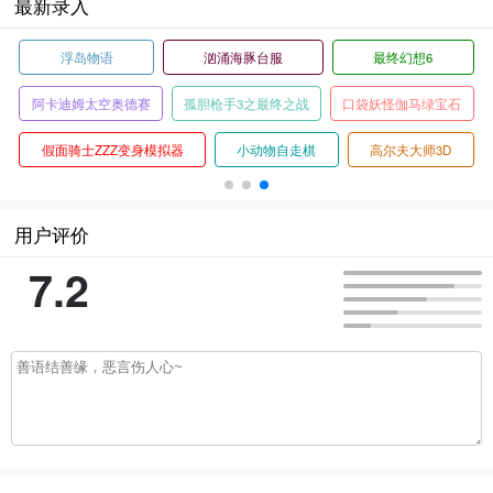
最新录入
浮岛物语
汹涌海豚台服
最终幻想6
阿卡迪姆太空奥德赛
孤胆枪手3之最终之战
口袋妖怪伽马绿宝石
假面骑士ZZZ变身模拟器
小动物自走棋
高尔夫大师3D
用户评价
7.2