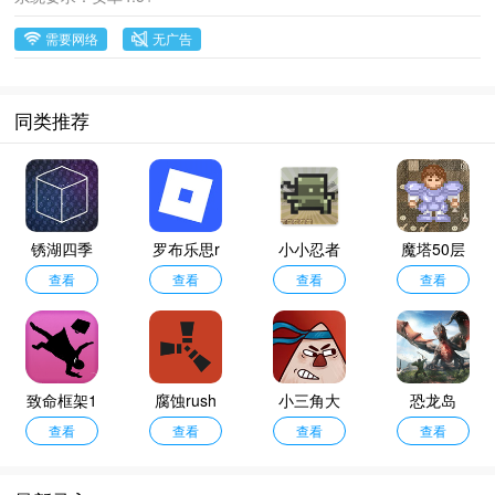
需要网络
无广告
同类推荐
锈湖四季
罗布乐思r
小小忍者
魔塔50层
汉化版
查看
oblox
查看
单机版
查看
手机版
查看
致命框架1
腐蚀rush
小三角大
恐龙岛
查看
手机版
查看
英雄
查看
查看