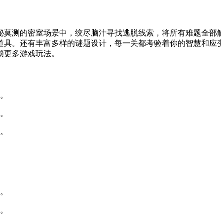
秘莫测的密室场景中，绞尽脑汁寻找逃脱线索，将所有难题全部
道具。还有丰富多样的谜题设计，每一关都考验着你的智慧和应
锁更多游戏玩法。
险。
密。
机。
题。
务。