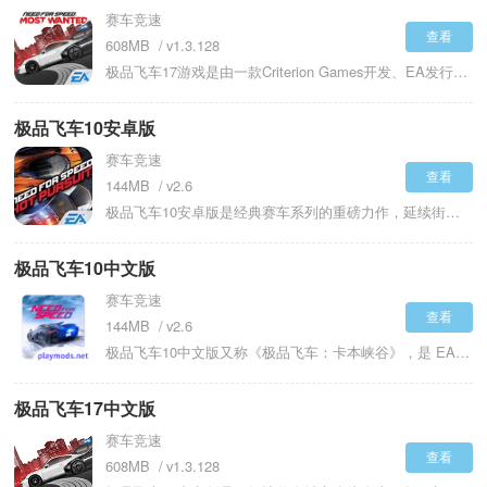
赛车竞速
查看
608MB
v1.3.128
极品飞车17游戏是由一款Criterion Games开发、EA发行的经典竞速游戏，作为系列第17部作品，采用增强版“变色龙”引擎打造。游戏以虚构的Fairhaven开放城市为背景，4K级高清画质搭配写实场景与细腻光影，还原沉浸式赛车体验。玩家可自由探索无缝连接的城市地图，参与街头赛事、警察追逐等多元玩法，收集41款世界名车并深度改装，搭配动感音效与Autolog 2.0社交系统，带来极致竞速快感，成为赛车爱好者必玩佳作。
极品飞车10安卓版
赛车竞速
查看
144MB
v2.6
极品飞车10安卓版是经典赛车系列的重磅力作，延续街头地下赛车文化核心，将竞速激情与深度玩法完美融合。游戏以虚构的卡本峡谷为舞台，承接前作剧情，玩家将以街头车手身份，解开被误解的清白之谜，组建专属车队，征战各类高难度赛事。凭借真实的驾驶手感、细腻的场景呈现和丰富的改装系统，还原极致速度盛宴，动态昼夜光影与多样赛道地形，让每一场竞速都充满未知与挑战，兼顾经典玩法传承与移动端适配优化，带来沉浸式街头赛车体验。
极品飞车10中文版
赛车竞速
查看
144MB
v2.6
极品飞车10中文版又称《极品飞车：卡本峡谷》，是 EA 推出的经典赛车竞速游戏第十代中文专属版本。游戏完整保留原版核心玩法的同时，实现了全场景中文沉浸体验，界面、菜单、过场动画及车辆参数等所有文本均完成精准汉化，还新增大陆和台湾两种风格的中文语音包，让国内玩家能清晰理解剧情脉络与改装术语，无需担心语言障碍。极品飞车10中文版围绕帕尔蒙特市的地下赛车世界展开，玩家将扮演街头赛车手，组建专属车队，招募具备不同特技的成员配合参赛，驾驶超过 50 辆授权跑车，在卡本峡谷的盘山公路、城市街道等赛道上竞速，同时可通过全面的车辆改装系统，从发动机到外观涂装打造专属座驾，应对动态警力的递进式追捕，完成主线剧情与支线挑战，解锁新区域和隐藏车辆。
极品飞车17中文版
赛车竞速
查看
608MB
v1.3.128