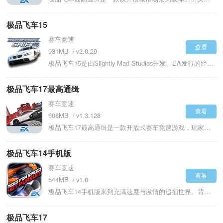
极品飞车15
赛车竞速
查看
931MB
v2.0.29
极品飞车15是由Slightly Mad Studios开发、EA发行的经典竞速类手机游戏，以全球顶级赛车赛事为背景，自带从家用性能车到顶级超跑的数百款正版授权车型，特别致命的兰博基尼、帕加尼、法拉利等知名品牌，每款车型都精准还原真实性能与外观细节。玩家将化身职业赛车手，从初级赛事起步，参与街头挑战赛、封闭赛道竞速、耐力赛等多元赛事，通过不断提升驾驶技巧、改装车辆性能，逐步解锁更高规格赛事，精准模拟车辆操控、轮胎摩擦、空气动力学等真实竞速逻辑，搭配独特的头盔内部视角，沉浸式还原赛车手的驾驶体验。
极品飞车17最高通缉
赛车竞速
查看
608MB
v1.3.128
极品飞车17最高通缉是一款开放式赛车竞速游戏，玩家将在庞大城市中扮演街头赛车手，完成赛车比赛、逃亡警察、解锁新车等任务。游戏核心是最高通缉榜单，玩家需不断击败强大赛车手，最终挑战黑帮首领成为顶尖赛车手。制定最高通缉榜单的挑战计划，从低排名赛车手开始逐步挑战，积累经验与资源。游戏提供超级跑车、敞篷车、越野车等多种赛车，玩家可自由改装赛车提升性能与外观，同时需时刻警惕警察追捕，利用技巧躲避或摆脱，在刺激的竞速与逃亡中体验街头赛车的魅力。
极品飞车14手机版
赛车竞速
查看
544MB
v1.0
极品飞车14手机版来到充满速度与激情的追捕世界。背景设定在一座治安混乱的都市，这里充斥着驾驶高性能跑车的亡命之徒，他们肆意破坏城市安宁，而玩家将成为维护正义的交通警察，凭借出色的驾驶技术将这些罪犯绳之以法。极品飞车14手机版最大的特色在于双身份系统，你可以选择成为追捕者，使用警车路障、钉刺带和电磁脉冲等装备逼停逃犯，也可以转换身份扮演街头赛车手，在城市大佬的指派下，与警察展开惊心动魄的公路追逐，极品飞车14手机版两种身份带来完全不同的游戏体验。
极品飞车17