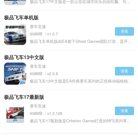
极品飞车17中文版是一款让你在城市街头自由狂飙、与警察展开紧张追逐的开放世界赛车游戏。你扮演一名渴望登上街头赛车界顶点的车手，在一个庞大的城市里，通过赢下一场场比赛、完成各种挑战来提升自己的声望。游戏的核心是那份“最高通缉”榜单，你需要逐个击败榜单上排名在你之前的顶尖车手，最终挑战统治街头的黑帮头目，成为新的传奇。城市就是你的赛道，你可以驾驶从超级跑车到肌肉车在内的各种车辆，并对它们进行深度改装，提升性能和外观。
极品飞车单机版
赛车竞速
查看
608MB
v1.0.7
极品飞车单机版由EA旗下Ghost Games团队打造，是开放世界赛车竞速游戏的标杆之作。玩家化身地下赛车手，在霓虹闪烁的都市街道、盘山公路或沙漠荒野中，驾驶兰博基尼、保时捷等授权豪车展开非法竞速。游戏核心魅力在于速度感与警察追缉的紧张博弈，氮气加速时画面动态模糊，撞毁警车时碎片飞溅，完美还原好莱坞式飙车电影的热血基因。手游版针对触屏优化重力感应与点触漂移操作，并保留车辆外观改装、性能调校等经典系统。动态天气与昼夜循环让同一赛道呈现截然不同的驾驶体验。
极品飞车13中文版
赛车竞速
查看
608MB
v2.0.8
极品飞车13中文版是EA经典赛车系列的正统移动端移植作品。游戏延续了主机版拟真驾驶的核心定位，运用先进的物理引擎技术，精细模拟了车辆在加速、过弯、碰撞时的真实动态反馈，为玩家塑造了一个极具沉浸感的专业赛车世界。你将在遍布全球的知名赛道上，驾驶众多授权真实跑车，参与各种竞速赛事。游戏操作对移动设备优化，支持体感操控，通过倾斜设备即可控制转向，结合触屏完成刹车、氮气加速等动作，实现了便捷与拟真的平衡。
极品飞车17最新版
赛车竞速
查看
608MB
v1.3.128
极品飞车17最新版是Criterion Games打造的NFS系列革新之作，它将高风险的街头竞速与广阔的开放世界公平港市完美融合。本作摒弃了线性赛道，赋予玩家绝对自由，你可以任意探索城市，发现隐藏车辆，并随时与警方的追捕力量展开激烈对抗。游戏核心围绕最高通缉名单展开，玩家需要通过击败对手来提升自己的排名，最终登顶。其独特的黑盒式视觉风格与Autolog社交竞争系统，共同塑造了一个充满挑战与未知的竞速宇宙，让每一次追逐都成为独一无二的传奇。