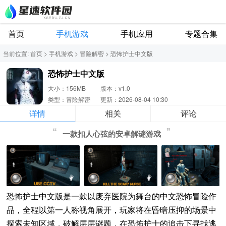
首页
手机游戏
手机应用
专题合集
当前位置:
首页
>
手机游戏
>
冒险解密
>
恐怖护士中文版
恐怖护士中文版
大小：156MB
版本：v1.0
类型：冒险解密
更新：2026-08-04 10:30
详情
相关
评论
一款扣人心弦的安卓解谜游戏
恐怖护士中文版是一款以废弃医院为舞台的中文恐怖冒险作
品，全程以第一人称视角展开，玩家将在昏暗压抑的场景中
探索未知区域，破解层层谜题，在恐怖护士的追击下寻找逃