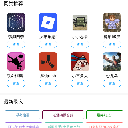
同类推荐
锈湖四季
罗布乐思r
小小忍者
魔塔50层
汉化版
查看
oblox
查看
单机版
查看
手机版
查看
致命框架1
腐蚀rush
小三角大
恐龙岛
查看
手机版
查看
英雄
查看
查看
最新录入
浮岛物语
汹涌海豚台服
最终幻想6
阿卡迪姆太空奥德赛
孤胆枪手3之最终之战
口袋妖怪伽马绿宝石