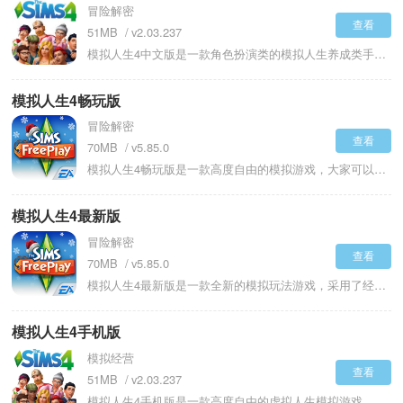
冒险解密
或是海滨别墅。从墙壁颜色、地板纹理，到家具布局、装饰摆件，每
查看
51MB
v2.03.237
一个细节都由你亲手定制。这座小屋不仅是遮风避雨的港湾，更是你
表达个性、实现创意、见证角色成长的舞台。
模拟人生4中文版是一款角色扮演类的模拟人生养成类手机游戏，融入了各种写实的玩法，以全新的点击操作去完成各种虚拟任务，从出生不断的成长，根据你的选择带来不同的人生轨迹，发挥艺术创意的画布，也是你经营虚拟人生的沙盘，你可以自编自导的打造一个充满喜怒哀乐的人生，酣畅的去感受这一切，无限制的去投入其中，体验人生中的甜酸苦辣，获得无限的趣味，打造一个完美的人生，深度沉浸在一个完全由你掌控的世界里，满足你的需求。
模拟人生4畅玩版
冒险解密
查看
70MB
v5.85.0
模拟人生4畅玩版是一款高度自由的模拟游戏，大家可以自由的创造角色、建造梦想的家园，体验多样的职业，展开精彩的社交生活，在精美逼真的模拟世界中打造出属于你的独特人生。随机事件不断自由做出选择，触发隐藏的剧情以及任务，改变自己的人生轨迹，实现心中的目标与想法，一切都很自由没有什么的限制与束缚，包含的场景比较的多样，你可以任意的前往到不同的地点，与形形色色的角色互动产生不可分割的联系。融入了超多现实当中的元素，将给你全身心的沉浸体验。
模拟人生4最新版
冒险解密
查看
70MB
v5.85.0
模拟人生4最新版是一款全新的模拟玩法游戏，采用了经典的真实模拟玩法模式，玩家可以从零开始创造一个全新的游戏角色，从他的外貌到个性以及爱好等都由你来打造，不同的性格也会影响后续人生中的一些抉择，在游戏中你也会参与社交，结婚生子等，体验真实的人生生活，还可以选择自己的工作职业以及人生目标，同时还有各种丰富的选项发挥你的创造力，没有任何的约束和困扰，在模拟人生的世界里体验别样的另一番人生历程。
模拟人生4手机版
模拟经营
查看
51MB
v2.03.237
模拟人生4手机版是一款高度自由的虚拟人生模拟游戏，将经典的PC端生活沙盒体验完美移植至移动平台，让玩家随时随地开启一段属于自己的人生故事。在游戏中，你将成为自己人生的导演，从零开始创建角色、设计家园、规划人生路径，体验从呱呱坠地到成家立业、直至安享晚年的完整人生旅程，玩家可以自由定制每一位模拟市民的外貌、性格、兴趣爱好与人生目标，无论是阳光开朗的学生、野心勃勃的职场精英，还是热爱艺术的自由创作者，你都可以根据想象赋予他们独特的个性。