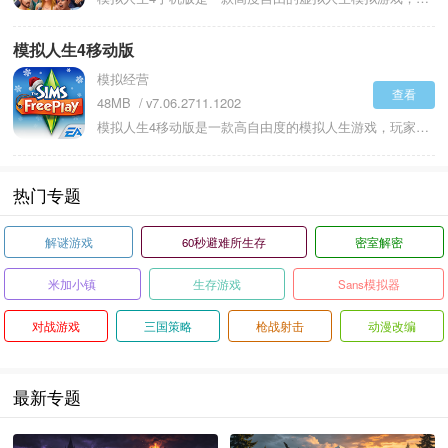
模拟人生4移动版
模拟经营
查看
48MB
v7.06.2711.1202
模拟人生4移动版是一款高自由度的模拟人生游戏，玩家可塑造专属虚拟市民，从外貌、性格到技能兴趣，均可自定义出独有的角色形象，甚至复刻现实中的亲友特质。游戏里，玩家将操控市民展开生活，布置包含千种物品的梦想房屋，选择职业道路并通过学习提升技能，还能参与社交、举办派对，让市民在人际互动中收获快乐。同时，游戏无固定任务与结局，玩家可自主规划角色的生活轨迹，搭配拓展包提供的额外家具、职业等内容，打造与现实截然不同的虚拟人生，在每一个选择中体验成长与生活的多元可能。
热门专题
解谜游戏
60秒避难所生存
密室解密
米加小镇
生存游戏
Sans模拟器
对战游戏
三国策略
枪战射击
动漫改编
最新专题