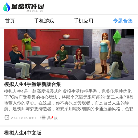
首页
手机游戏
手机应用
专题合集
模拟人生4手游最新版合集
模拟人生4是一款高度沉浸式的虚拟生活模拟手游，完美传承并优化
了PC端广受赞誉的核心玩法，将那个充满无限可能的“第二人生”轻盈
地带入你的掌心。在这里，你不再只是旁观者，而是自己人生的导
演、建筑师与梦想缔造者，游戏采用精致细腻的卡通渲染风格，色彩
明快柔和，光影灵动自然，从晨曦微露的窗台到夜幕低垂的街灯，每
2026-08-05 09:00
共
5
款
一帧都洋溢着生活的温度与诗意。无论是人物的表情细节、家居的材
质质感，还是四季流转中的环境变化，都经过精心打磨，营造出一个
既梦幻又贴近现实的虚拟世界，你将化身为一位全能的生活设计师，
模拟人生4中文版
从零开始打造属于自己的理想居所，可以是林间小筑、都市loft，亦