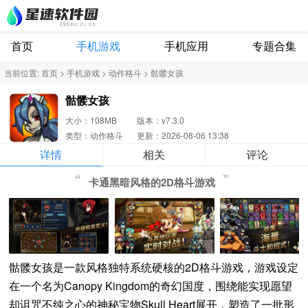
首页
手机游戏
手机应用
专题合集
当前位置:
首页
>
手机游戏
>
动作格斗
>
骷髅女孩
骷髅女孩
大小：108MB
版本：v7.3.0
类型：动作格斗
更新：2026-08-06 13:38
详情
相关
评论
卡通黑暗风格的2D格斗游戏
骷髅女孩是一款风格独特系统硬核的2D格斗游戏，游戏设定
在一个名为Canopy Kingdom的奇幻国度，围绕能实现愿望
却诅咒不纯之心的神秘宝物Skull Heart展开，塑造了一批形