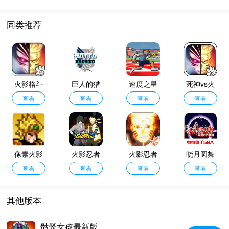
同类推荐
火影格斗
巨人的猎
速度之星
死神vs火
mugen安
查看
手最新版
查看
汉化版
查看
影3.3手机
查看
卓版
版
像素火影
火影忍者
火影忍者
晓月圆舞
全忍者版
查看
究极风暴4
查看
疾风传体
查看
曲中文版
查看
验服
其他版本
骷髅女孩最新版