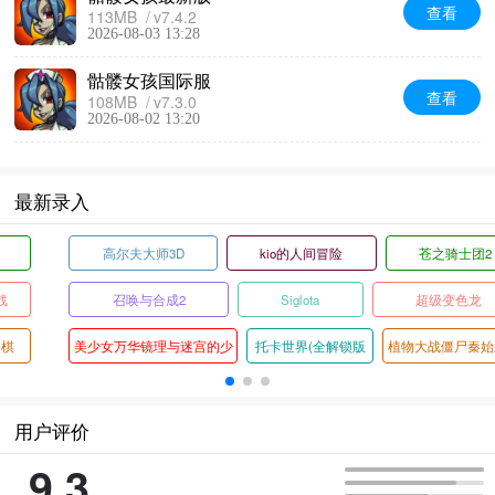
查看
113MB
v7.4.2
2026-08-03 13:28
骷髅女孩国际服
查看
108MB
v7.3.0
2026-08-02 13:20
最新录入
太极熊猫3猎龙
基沃托斯大轮盘
俄罗斯漂移模拟器无限金币版
传说之下白菜遭遇战
球球大作战官服
安吉的布娃娃
植物大战僵尸黑西游版
火焰纹章圣魔之光石中文版
炽焰天穹国际服
用户评价
9.3