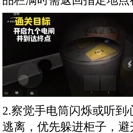
2.察觉手电筒闪烁或听
逃离，优先躲进柜子，避