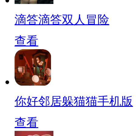
滴答滴答双人冒险
查看
你好邻居躲猫猫手机版
查看