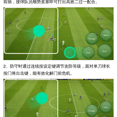
前插，接球队员顺势直塞即可打出高效二过一配合。
2、防守时通过连续按设定键调节攻防等级，面对单刀球长
按门将出击键，能有效化解门前危机。