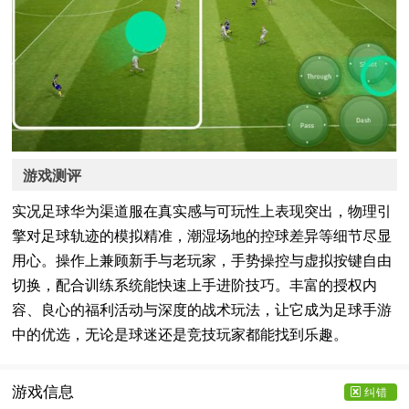
游戏测评
实况足球华为渠道服在真实感与可玩性上表现突出，物理引
擎对足球轨迹的模拟精准，潮湿场地的控球差异等细节尽显
用心。操作上兼顾新手与老玩家，手势操控与虚拟按键自由
切换，配合训练系统能快速上手进阶技巧。丰富的授权内
容、良心的福利活动与深度的战术玩法，让它成为足球手游
中的优选，无论是球迷还是竞技玩家都能找到乐趣。
游戏信息
纠错