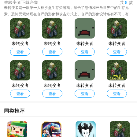
未转变者下载合集
共
8
款
未转变者是一款第一人称沙盒生存类游戏，融合了恐怖和开放世界中的生存元
素。恐怖元素体现在丧尸的形象和攻击方式上。丧尸的形象设计各有不同，有普
通丧尸，它们行动较为迟缓但数量众多，给玩家带来一种逐渐逼近的压迫感。开
放世界元素则在地图的开放性和可探索性上得到体现，地图十分庞大，可自由决
定探索方向。农场通常会有农作物资源，会找到农具作为近战武器，获取食物资
源的重要地点，从结构类似于积木建造巨大的城堡，也能够建造中小型建筑，建
未转变者
未转变者
未转变者
未转变者
造一个简易的木屋作为临时避难所。
查看
2.0
移植版
查看
2.0手机版
查看
手机版
查看
未转变者
未转变者
未转变者
未转变者
查看
4.0
汉化版
查看
查看
3.0汉化版
查看
同类推荐