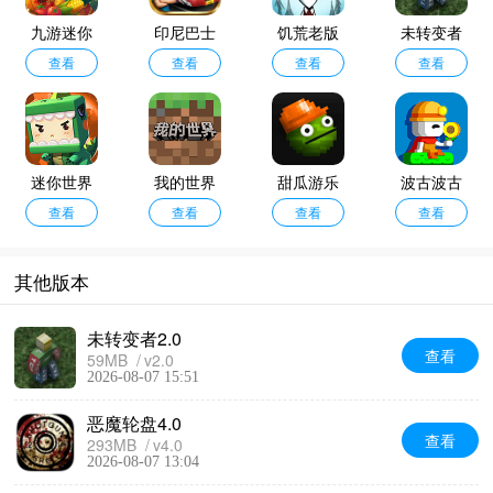
九游迷你
印尼巴士
饥荒老版
未转变者
世界
查看
模拟器汉
查看
查看
本
查看
2.0
化版
迷你世界
我的世界
甜瓜游乐
波古波古
老版本0.4
查看
网易版官
查看
场汉化版
查看
查看
4.2
服
其他版本
未转变者2.0
查看
59MB
v2.0
2026-08-07 15:51
恶魔轮盘4.0
查看
293MB
v4.0
2026-08-07 13:04