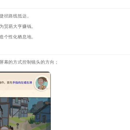
捷径路线抵达。
为贸易大亨赚钱。
造个性化栖息地。
动屏幕的方式控制镜头的方向；