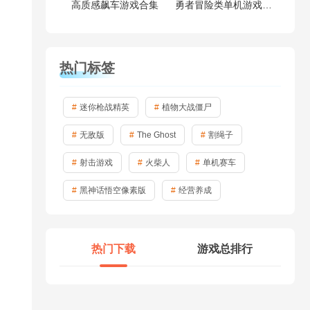
高质感飙车游戏合集
勇者冒险类单机游戏大全
热门标签
迷你枪战精英
植物大战僵尸
无敌版
The Ghost
割绳子
射击游戏
火柴人
单机赛车
黑神话悟空像素版
经营养成
热门下载
游戏总排行