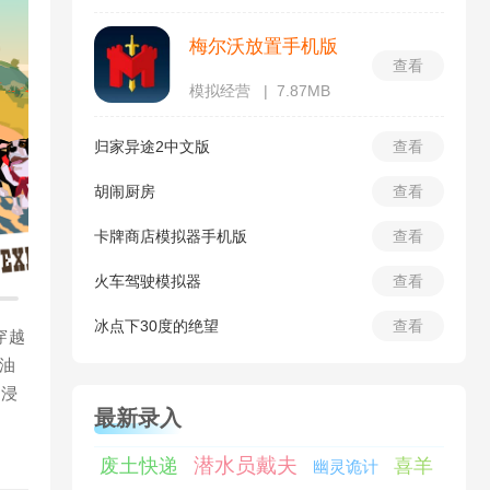
梅尔沃放置手机版
查看
模拟经营
7.87MB
归家异途2中文版
查看
胡闹厨房
查看
卡牌商店模拟器手机版
查看
火车驾驶模拟器
查看
冰点下30度的绝望
查看
穿越
油
沉浸
最新录入
潜水员戴夫
废土快递
喜羊
幽灵诡计