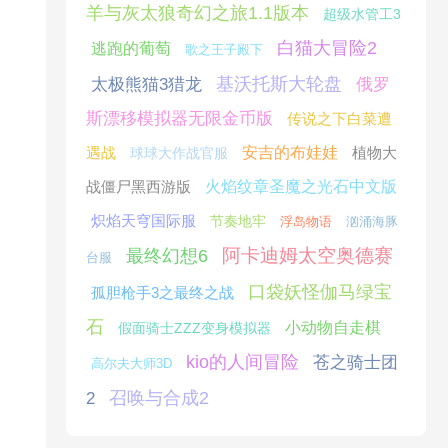
羊与灰太狼奇幻之旅1.1版本
超级水管工3
白猫大冒险2
逃跑的葡萄
歌之王子殿下
基沃托斯大轮盘
太极熊猫3猎龙
俄罗
斯漂移模拟器无限金币版
传说之下白菜遭
遇战
安吉的布娃娃
植物大
球球大作战官服
战僵尸黑西游版
火焰纹章圣魔之光石中文版
炽焰天穹国际服
节奏地牢
浮岛物语
汹涌海豚
阿卡迪姆太空奥德赛
最终幻想6
台服
口袋妖怪伽马绿宝
孤胆枪手3之最终之战
石
小动物自走棋
假面骑士ZZZ变身模拟器
kio的人间冒险
苍之骑士团
高尔夫大师3D
召唤与合成2
2