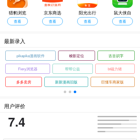
猎豹浏览
京东商选
阳光出行
鼠大侠自
查看
器
查看
车主端
查看
动连点器
查看
最新录入
pikapika漫画软件
梭影定位
古古识字
Fiery浏览器
帮帮公益
bt磁力猪
多多卖房
新新漫画旧版
巨懂车商家版
用户评价
7.4