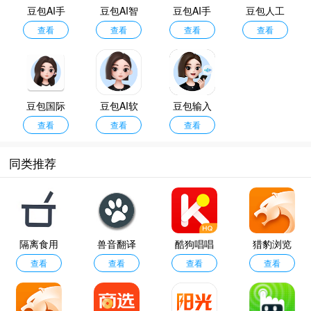
语音大模型Seeduplex，实现了复杂声学场景下的精准抗干扰与动态判停，让语
豆包AI手
豆包AI智
豆包AI手
豆包人工
音交互更接近自然对话，进一步降低了用户的使用门槛，推动AI服务向日常化、
机版智能
查看
能助手
查看
机版
查看
智能
查看
便捷化方向发展。
助手最新
版
豆包国际
豆包AI软
豆包输入
查看
版
查看
件
查看
法
同类推荐
隔离食用
兽音翻译
酷狗唱唱
猎豹浏览
手册
查看
安卓版
查看
旧版本
查看
器春运抢
查看
票版