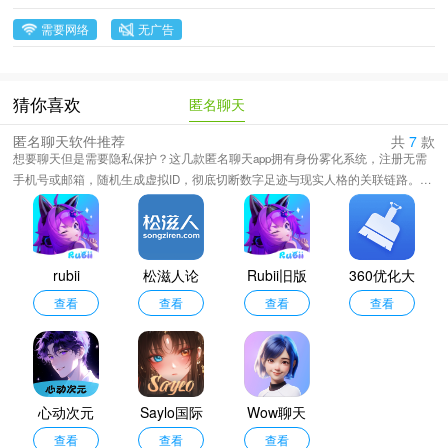
需要网络
无广告
匿名聊天
猜你喜欢
匿名聊天软件推荐
共
7
款
想要聊天但是需要隐私保护？这几款匿名聊天app拥有身份雾化系统，注册无需
手机号或邮箱，随机生成虚拟ID，彻底切断数字足迹与现实人格的关联链路。内
容仅在收发双方设备解密，服务端仅存乱码，会话结束后自动销毁，不留数字遗
迹。彼此输入相同密钥方可解锁聊天窗口，陌生人之间形成私密结界，
unsolicited 侵扰无法穿透。还有声纹伪装引擎，实时语音变声处理，音色、语
调、性别特征均可重构，声音社交中保留最后一层神秘面纱。
rubii
松滋人论
Rubii旧版
360优化大
查看
查看
坛
查看
师最新版
查看
心动次元
Saylo国际
Wow聊天
查看
查看
版
最新版
查看