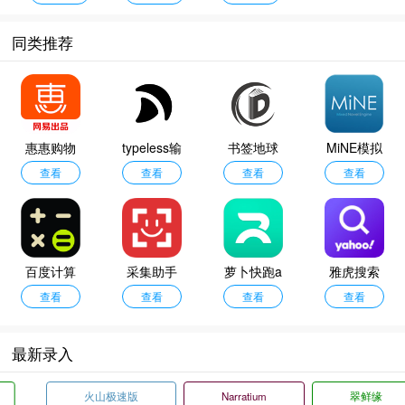
同类推荐
惠惠购物
typeless输
书签地球
MiNE模拟
助手
查看
入法
查看
查看
查看
器
百度计算
采集助手
萝卜快跑a
雅虎搜索
查看
器
查看
查看
pp
查看
最新录入
火山极速版
Narratium
翠鲜缘