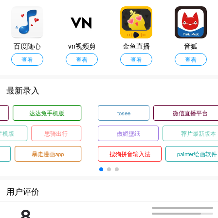
百度随心
vn视频剪
金鱼直播
音狐
查看
听
辑最新版
查看
平台
查看
查看
最新录入
句易网免费版
多点购物
达达兔手机版
QQ输入法手机版
新视觉影视手机版
思骑出行
愉客行
云上书阁纯净版
暴走漫画app
用户评价
8