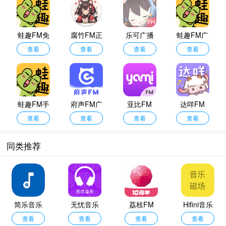
满足不同听众的审美与情感需求，如今的广播剧早已不止于传统电台形式，越来
越多高质量的原创广播剧以及由热门小说、漫画、影视剧IP改编而来的精品剧目
纷纷涌现。凭借专业的配音团队、精良的音效制作、细腻的情感表达和引人入胜
蛙趣FM免
腐竹FM正
乐可广播
蛙趣FM广
的剧情编排，这些作品不仅赢得了核心听众的喜爱，也吸引了大量新用户加入耳
费版
查看
查看
版
查看
剧
播剧
查看
朵追剧的行列，为帮助广大广播剧爱好者更便捷地找到优质平台。
蛙趣FM手
府声FM广
亚比FM
达咩FM
机版
查看
播剧
查看
查看
查看
同类推荐
简乐音乐
无忧音乐
荔枝FM
Hifini音乐
安卓版
查看
网mp3
查看
查看
磁场
查看