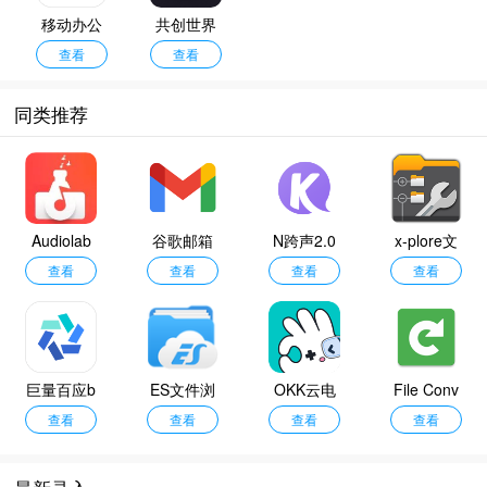
移动办公
共创世界
查看
m3
查看
同类推荐
Audiolab
谷歌邮箱
N跨声2.0
x-plore文
专业版
查看
查看
查看
件管理器
查看
安卓版
巨量百应b
ES文件浏
OKK云电
File Conv
uyin
查看
览器
查看
查看
脑
erter
查看