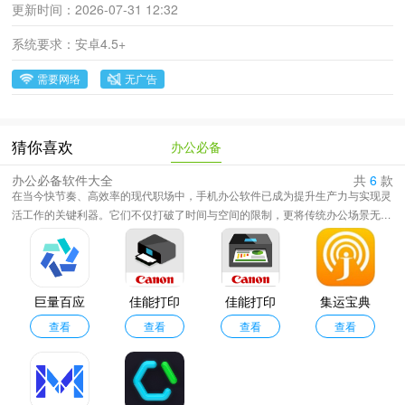
更新时间：
2026-07-31 12:32
系统要求：
安卓4.5+
需要网络
无广告
办公必备
猜你喜欢
办公必备软件大全
共
6
款
在当今快节奏、高效率的现代职场中，手机办公软件已成为提升生产力与实现灵
活工作的关键利器。它们不仅打破了时间与空间的限制，更将传统办公场景无缝
延伸至掌中方寸之间，让高效工作触手可及，小编精心整合了覆盖团队协作、文
档编辑、日程管理、云盘存储、视频会议、笔记记录、任务追踪等全场景的优质
办公工具。无论你是需要与同事实时协同编辑一份PPT，还是在通勤路上快速审
阅合同。
巨量百应
佳能打印
佳能打印
集运宝典
查看
2.7.3
查看
查看
手机版
查看