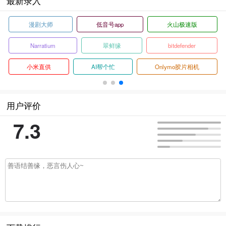
最新录入
漫剧大师
低音号app
火山极速版
Narratium
翠鲜缘
bitdefender
小米直供
AI帮个忙
Onlymo胶片相机
用户评价
7.3