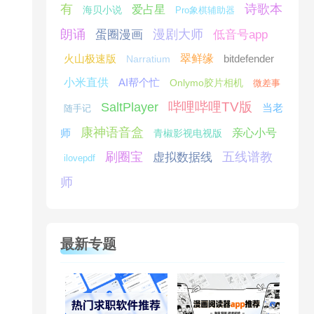
有
诗歌本
爱占星
海贝小说
Pro象棋辅助器
朗诵
漫剧大师
蛋圈漫画
低音号app
火山极速版
翠鲜缘
bitdefender
Narratium
小米直供
AI帮个忙
Onlymo胶片相机
微差事
哔哩哔哩TV版
SaltPlayer
当老
随手记
康神语音盒
师
亲心小号
青椒影视电视版
刷圈宝
五线谱教
虚拟数据线
ilovepdf
师
最新专题