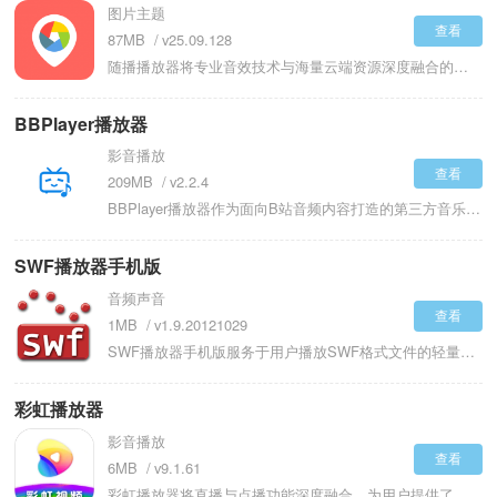
图片主题
查看
87MB
v25.09.128
随播播放器将专业音效技术与海量云端资源深度融合的随身音乐伴侣，为音乐爱好者打造一个零负担、高品质的移动听歌空间。最新版本强化了底层音频渲染引擎，采用先进的声场扩展算法与多频段动态均衡技术，确保无论是流行、古典还是电子音乐，都能呈现出分离度高、低频下潜深且三频均衡的细腻听感，支持无损及Hi-Res高解析度音频的直接播放与输出。随播播放器依托先进的音频解码算法，它能够流畅解析FLAC、APE、WAV等无损音频格式，将录音室母带级的细腻听感完整呈现于方寸屏幕之间。
BBPlayer播放器
影音播放
查看
209MB
v2.2.4
BBPlayer播放器作为面向B站音频内容打造的第三方音乐播放工具，把B站大量的视频音乐、播客、动漫原声等资源转化成纯净又便捷的听歌环境是其目的。借助强大的解析技术，能专注于听，不会受到视频画面的干扰。支持通过粘贴B站视频链接、BV号、AV号或者直接进行关键词搜索，快速提取并播放视频中的音频流，实现纯音频播放。BBPlayer播放器安卓版还提供完整的离线方案，可将喜爱的音频下载到手机本地，在无网络环境下也能随时收听。
SWF播放器手机版
音频声音
查看
1MB
v1.9.20121029
SWF播放器手机版服务于用户播放SWF格式文件的轻量化工具集合，由多个Flash动画与游戏播放工具构成工具矩阵。对移动设备原生系统不再支持Flash播放的状况，借助内置的Flash播放器引擎，使用户能够在手机上重温早期互联网时代的经典Flash动画、小游戏以及交互课件。运用高效解码技术，可流畅播放各种版本的SWF文件，具备缩放、旋转、全屏等播放控制功能，用户既能从本地存储导入文件，也能直接打开网页中的SWF资源。还可用于播放Flash格式的课件资源，延长旧有教学素材的使用周期。
彩虹播放器
影音播放
查看
6MB
v9.1.61
彩虹播放器将直播与点播功能深度融合，为用户提供了从海量影视到电视直播的全链路观看体验。电视版专为智能电视与盒子遥控操作设计，它彻底解决了电视端播放U盘或NAS中高清影片时常见的格式不支持与字幕难加载痛点，支持MKV、MP4、AVI等主流封装格式及H.265硬解，无需转码即可流畅输出4K画质。彩虹播放器针对超1000个电视直播频道的秒级切换引擎，实现了近似传统电视的选台响应速度，同时其强大的点播库支持从蓝光原盘到4K/HDR格式的视频文件直接解码播放。