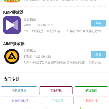
KMP播放器
影音播放
查看
209MB
v42.02.210
KMP播放器是一款把PC端二十余年技术积累完整迁移到智能手机平台的跨平台全能型媒体播放工具。融合高清视频解码、多格式字幕支持、网络流媒体播放及云端文件管理的综合性媒体平台。海量音视频解码器，AVI、MKV、FLV、3GP、TS等几乎所有常见视频格式，以及MP3、FLAC、WAV、AAC、APE等多种无损音频格式，无需额外安装插件就能流畅播放。KMP播放器对SubRip、VobSub、WebVTT等主流字幕格式完美支持，字幕的颜色、大小和显示位置，用户可以自由调整。
AIMP播放器
影音播放
查看
87MB
v25.09.128
AIMP播放器安卓版拥有超强的音乐播放功能，为你开启一场极致纯粹的聆听之旅，摆脱繁杂干扰，沉浸于纯粹的旋律世界。AIMP播放器安卓版专为追求无损音质和低资源占用的用户设计，支持海量音频格式和高保真音频处理。能够轻松播放各种常见及小众格式的音频文件，以高保真的音质完美呈现，为你带来身临其境的听觉享受。还有丰富多样的音效调节选项，从均衡器到混响效果，可根据个人喜好和音乐类型精细调整，使用AIMP播放器来获得个性化音效。
热门专题
手机播放器
音乐剪辑
畅玩空间
殇痕画质助手
手机工具
视频拼接