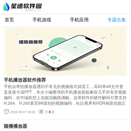
首页
手机游戏
手机应用
专题合集
手机播放器软件推荐
手机自带的播放器遇到不常见的视频格式就罢工，高码率4K文件更
是直接卡成PPT，本次小编整理的手机播放器能兼容几乎所有音视频
编码，在中端机型上也能流畅跑满帧。这类软件的硬件解码引擎支持
H.264、H.265甚至8K级别的视频编码，杜比视界和HDR画面也能正
确渲染输出。手势操作是区别于系统播放器的另一个亮点，滑动就能
2026-08-07 09:32
共
6
款
调节进度、亮度和音量，不用在屏幕上到处找按钮。各大手机播放器
app能获得完整的字幕系统支持，在线自动匹配字幕资源、手动调整
时间轴偏移、切换双语显示这些功能对看外语影片的人尤其实用。
随播播放器