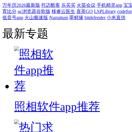
万年历2026最新版
托迈酷客
乐买买
火苗会议
手机精灵app
宝
育比分
uc浏览器谷歌版
移睿云医生
喜茶GO
LSPLibrary
codefo
低音号app
火山极速版
Narratium
翠鲜缘
bitdefender
小米直供
最新专题
照相软件app推荐