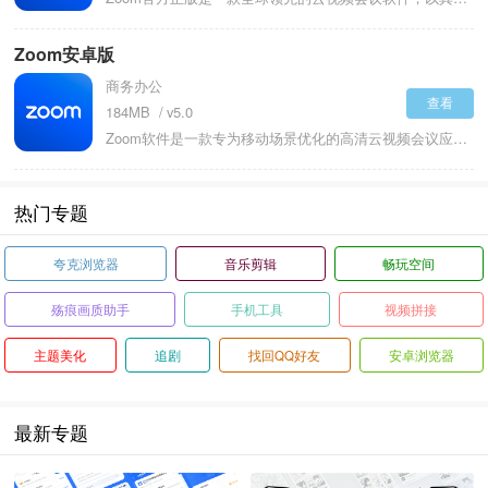
Zoom安卓版
商务办公
查看
184MB
v5.0
Zoom软件是一款专为移动场景优化的高清云视频会议应用，它支持跨平台协同，可与Windows、iOS等系统无缝衔接，满足远程办公、在线教育、团队协作等多元需求。用户无需复杂操作，点击会议链接即可快速入会，单场会议最多可容纳数百人参与。凭借高清音视频传输、智能网络适配及多重安全防护，成为全球用户信赖的远程沟通工具，让异地交流如同面对面般高效便捷。哪怕是千里之外也是可以通过数据来进行连接，所有会议的内容大家都会知道。
热门专题
夸克浏览器
音乐剪辑
畅玩空间
殇痕画质助手
手机工具
视频拼接
主题美化
追剧
找回QQ好友
安卓浏览器
最新专题