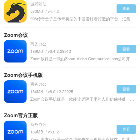
游戏辅助
查看
530MB
v4.7.2
996传奇盒子是传奇类型的手游爱好者打造的平台，汇集了海量获得正版授权的传奇手游及各类H5游戏，提供从发现、下载到体验的一站式服务。每日更新游戏资讯、攻略、福利等信息，并有专业推荐帮助玩家筛选高品质的传奇游戏。平台内置高速下载通道，极大缩短等待时间。996传奇盒子还整合安全的账号交易系统、可领取游戏礼包、享有充值折扣的会员特权以及活跃的互动社区，全面满足传奇玩家对游戏下载、充值优惠、装备交易和攻略交流的多项需求。
Zoom会议
商务办公
查看
189MB
v6.4.3.28913
Zoom软件是一款由Zoom Video Communications公司开发的全球知名视频会议软件，覆盖 Windows、macOS、iOS、Android及Web浏览器等全平台。它以高清音视频为核心，适配企业会议、在线教育、远程办公等多元场景，支持多人实时互动、协作演示与会议管理。凭借简洁界面和稳定性能，Zoom成为全球用户首选的在线沟通工具，单场会议最多可容纳1000人参与，为跨国协作与远程沟通提供高效解决方案。用户使用这款软件，不会错过任何的会议内容。
Zoom会议手机版
商务办公
查看
184MB
v6.0.12.22225
Zoom会议手机版是一款能让远隔千里的人们仿佛共处一室的视频会议软件，只需轻轻点击就能开启一场面对面的交流。当您需要紧急召开团队会议时，从聊天群组切换到视频会议室只需三次心跳的时间，参会成员便能陆续出现在屏幕上。无论是五人小组讨论还是百人培训课程，这款软件都能提供恰到好处的会议空间，让每个参会者都能清晰看到演示文档的每个细节。在夜晚视频时软件会自动开启画面增强模式，让昏暗环境中的面容依然清晰可见。会议结束后录制文件会自动生成时间轴标记，方便快速定位重要讨论段落。
Zoom官方正版
商务办公
查看
189MB
v6.0.2
Zoom官方正版是一款全球领先的云视频会议软件，以其高效、稳定和易用性为核心，为用户提供包括高清视频会议、即时消息、网络研讨会、在线培训等多种远程沟通解决方案。无论是个人用户的小型聊天，还是企业级的大型线上活动，软件都能提供强大的技术支持。在数字化办公和远程协作成为常态的今天，已成为商务沟通、在线教育、团队协作及社交联络的重要工具，帮助全球用户打破地域限制，实现无缝连接！