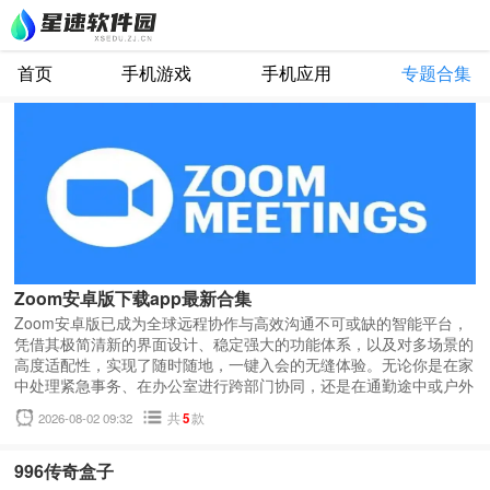
首页
手机游戏
手机应用
专题合集
Zoom安卓版下载app最新合集
Zoom安卓版已成为全球远程协作与高效沟通不可或缺的智能平台，
凭借其极简清新的界面设计、稳定强大的功能体系，以及对多场景的
高度适配性，实现了随时随地，一键入会的无缝体验。无论你是在家
中处理紧急事务、在办公室进行跨部门协同，还是在通勤途中或户外
临时参会，只需一部智能手机或平板设备，即可轻松加入高清视频会
2026-08-02 09:32
共
5
款
议，不错过任何关键讨论，该版本针对移动设备进行了深度优化，支
持高达1080p的高清视频画质与智能降噪音频技术，即使在网络环境
有限的情况下，也能保障画面清晰、声音通透、连接稳定，营造出近
996传奇盒子
乎面对面交流的真实感与沉浸感。