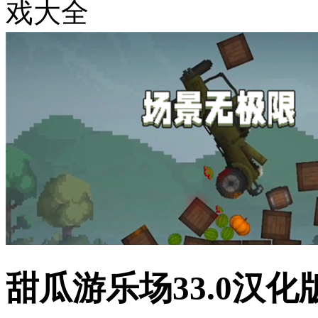
戏大全
甜瓜游乐场33.0汉