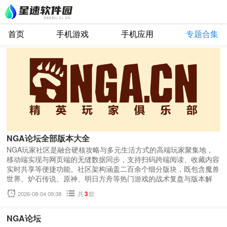
首页
手机游戏
手机应用
专题合集
NGA论坛全部版本大全
NGA玩家社区是融合硬核攻略与多元生活方式的高端玩家聚集地，
移动端实现与网页端的无缝数据同步，支持扫码跨端阅读、收藏内容
实时共享等便捷功能。社区架构涵盖二百余个细分版块，既包含魔兽
世界、炉石传说、原神、明日方舟等热门游戏的战术复盘与版本解
析，也延伸至汽车评测、硬件消费、影音鉴赏、二手交易等生活领
2026-08-04 09:38
共
3
款
域。区别于普通论坛的单一功能，NGA玩家社区独创被喷提示实时
消息推送、AC娘表情包系统、刮墙签到奖励机制等特色模块，配合
可视化富文本编辑器与论坛代码排版支持，在移动场景下依然能体验
NGA论坛
到桌面级的专业交流品质。