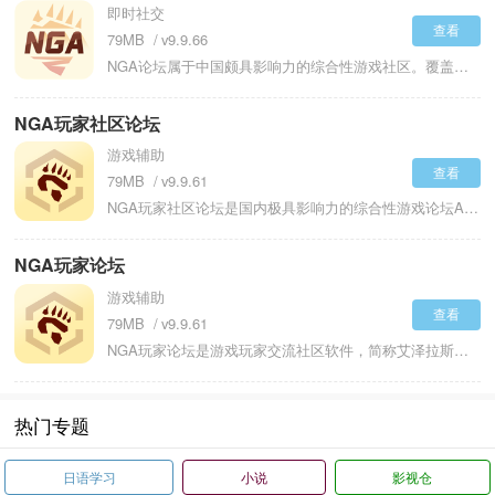
即时社交
查看
79MB
v9.9.66
NGA论坛属于中国颇具影响力的综合性游戏社区。覆盖端游、手游、主机游戏等多个领域的垂直内容平台，并且以严格的社区管理和高质量的讨论氛围闻名。论坛有着清晰的分区结构，主要包含魔兽世界专区、暴雪游戏专区、热门游戏专区以及综合讨论区等，每个大区下面还细分出攻略、闲聊、BUG反馈等子版块，这样的设置便于用户准确找到自己感兴趣的内容。NGA论坛运行着一套完善的积分成长与权限体系，用户可以通过每日签到、发帖互动等行为积累经验，从而解锁更多功能。
NGA玩家社区论坛
游戏辅助
查看
79MB
v9.9.61
NGA玩家社区论坛是国内极具影响力的综合性游戏论坛APP，平台覆盖 PC 端、主机、手游等全游戏场景，细分板块极为详尽，从热门大作《魔兽世界》《英雄联盟》到小众独立游戏，均设有专属讨论区，甚至延伸至游戏内职业专精、副本机制等垂直领域。核心优势在于高质量原创内容生态，海量资深玩家、行业从业者及内容创作者持续产出深度攻略、数据测评、赛事分析等优质内容，同时拓展了动漫、体育、IT 软硬件、汽车等生活娱乐板块，构建 “游戏 + 生活” 的多元交流场景。
NGA玩家论坛
游戏辅助
查看
79MB
v9.9.61
NGA玩家论坛是游戏玩家交流社区软件，简称艾泽拉斯国家地理。发帖系统支持图文混排和视频嵌入及投票创建三种内容形式，搜索功能允许用户按照发布时间和回复数量对结果排序，查找攻略或讨论时可以过滤无关内容。收藏功能支持收藏感兴趣的版块和帖子，收藏后可以在个人中心快速访问。消息通知系统整合了帖子回复和私信及系统公告三类提醒，各类通知可以分别开启或关闭。草稿自动保存功能可以避免编辑过程中的内容丢失，重新打开时可以继续之前的编辑。每日签到和任务系统会发放虚拟货币奖励，获取的货币可以用于兑换论坛道具和游戏激活码。
热门专题
日语学习
小说
影视仓