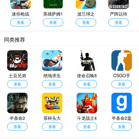
迷你枪战
英雄萨姆1
波兰球之
严阵以待
精英华为
查看
手机版
查看
战1.0版本
查看
中文版
查看
版
同类推荐
土豆兄弟
绝地求生
使命召唤8
CSGO手
中文版
查看
单机版
查看
中文版
查看
查看
游
半条命2
茶杯头大
斗龙战士4
半条命2盖
查看
冒险手机
查看
双龙核之
查看
瑞模组
查看
版
战