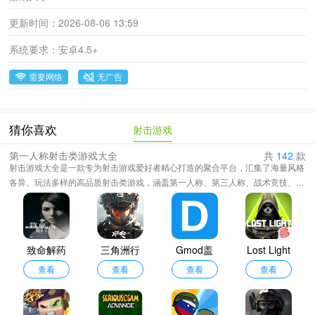
更新时间：
2026-08-06 13:59
系统要求：
安卓4.5+
需要网络
无广告
射击游戏
猜你喜欢
第一人称射击类游戏大全
共
142
款
射击游戏大全是一款专为射击游戏爱好者精心打造的聚合平台，汇集了海量风格
各异、玩法多样的高品质射击类游戏，涵盖第一人称、第三人称、战术竞技、生
存射击、空战模拟、坦克对战、僵尸突围等多种类型，无论你是热衷于精准枪战
的硬核玩家，还是钟情于战机翱翔、重炮轰击的军事迷，这里都能满足你的热血
需求，不仅收录了经典耐玩的射击佳作，更每日持续更新，第一时间引入全球最
新上线的热门射击新游，确保你始终站在游戏潮流前沿。
致命解药
三角洲行
Gmod盖
Lost Light
清凉版
查看
动测试服
查看
瑞模组正
查看
国际服
查看
版