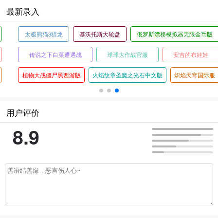
最新录入
太极熊猫3猎龙
基沃托斯大轮盘
俄罗斯漂移模拟器无限金币版
传说之下白菜遭遇战
球球大作战官服
安吉的布娃娃
植物大战僵尸黑西游版
火焰纹章圣魔之光石中文版
炽焰天穹国际服
用户评价
8.9