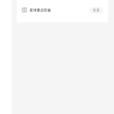
10
星球重启官服
查看