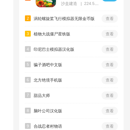
沙盒建造
224.55MB
2
涡轮螺旋桨飞行模拟器无限金币版
查看
3
植物大战僵尸星铁版
查看
4
印尼巴士模拟器汉化版
查看
5
骗子酒吧中文版
查看
6
北方绝境手机版
查看
7
甜品大师
查看
8
脑叶公司汉化版
查看
9
合战忍者村物语
查看