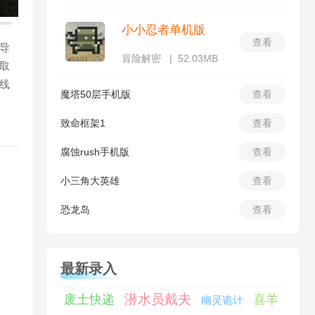
小小忍者单机版
查看
导
冒险解密
52.03MB
取
线
魔塔50层手机版
查看
致命框架1
查看
腐蚀rush手机版
查看
小三角大英雄
查看
恐龙岛
查看
最新录入
潜水员戴夫
废土快递
喜羊
幽灵诡计