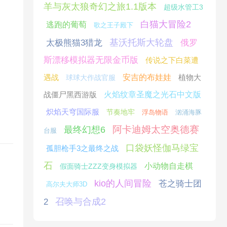
羊与灰太狼奇幻之旅1.1版本
超级水管工3
白猫大冒险2
逃跑的葡萄
歌之王子殿下
基沃托斯大轮盘
太极熊猫3猎龙
俄罗
斯漂移模拟器无限金币版
传说之下白菜遭
遇战
安吉的布娃娃
植物大
球球大作战官服
战僵尸黑西游版
火焰纹章圣魔之光石中文版
炽焰天穹国际服
节奏地牢
浮岛物语
汹涌海豚
阿卡迪姆太空奥德赛
最终幻想6
台服
口袋妖怪伽马绿宝
孤胆枪手3之最终之战
石
小动物自走棋
假面骑士ZZZ变身模拟器
kio的人间冒险
苍之骑士团
高尔夫大师3D
召唤与合成2
2