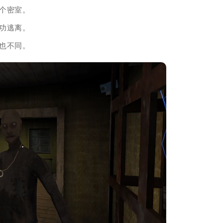
个密室。
功逃离。
也不同。