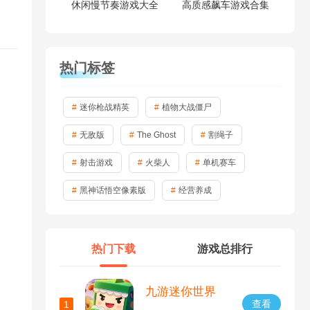
休闲慢节奏游戏大全
高质感飙车游戏合集
热门标签
迷你枪战精英
植物大战僵尸
无敌版
The Ghost
割绳子
射击游戏
火柴人
单机赛车
黑神话悟空像素版
经营养成
热门下载
游戏总排行
九游迷你世界
查看
1