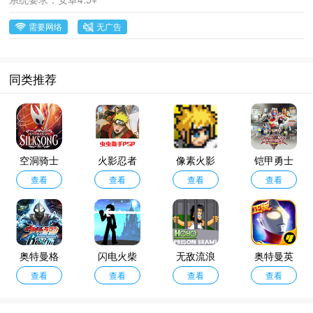
需要网络
无广告
同类推荐
空洞骑士
火影忍者
像素火影
铠甲勇士
丝之歌移
查看
究极冲击
查看
次世代最
查看
激斗传2
查看
植版
汉化版
新版
奥特曼格
闪电火柴
无敌流浪
奥特曼英
斗进化重
查看
人中文版
查看
汉2无敌版
查看
雄归来小y
查看
生手机版
版