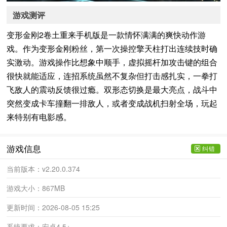
游戏测评
变形金刚2卷土重来手机版是一款情怀满满的爽快动作游
戏。作为变形金刚粉丝，第一次操控擎天柱打出连续技时确
实激动。游戏操作比想象中顺手，虚拟摇杆加攻击键的组合
很快就能适应，连招系统虽然不复杂但打击感扎实，一拳打
飞敌人的震动反馈很过瘾。双形态切换是最大亮点，战斗中
突然变成卡车撞翻一排敌人，或者变成战机扫射全场，玩起
来特别有电影感。
游戏信息
纠错
当前版本：
v2.20.0.374
游戏大小：
867MB
更新时间：
2026-08-05 15:25
系统要求：
安卓4.5+