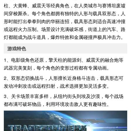
柱、大黄蜂、威震天等经典角色，在人类城市与赛博坦废墟
间穿梭厮杀。每个角色都拥有独特的人形与载具双形态，人
形时能打出拳拳到肉的华丽连招，载具形态则适合高速冲撞
或远程火力压制。场景设计充满破坏感，街道上的汽车、路
灯都能成为战斗道具，爆炸特效和金属碰撞声极具冲击力。
游戏特色
1、电影级角色还原，擎天柱的能源剑、威震天的融合炮等
武器完美复刻，每个角色的变形过程都有专属动画。
2、双形态切换战斗，人形擅长近身格斗连击，载具形态可
发动冲刺攻击或远程扫射，战术选择更加灵活多变。
3、关卡场景丰富多样，从纽约街头到埃及沙漠，每个战场
都布满可破坏物品，利用环境攻击敌人更有趣味性。