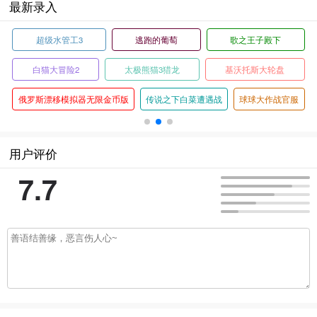
最新录入
逃跑的葡萄
歌之王子殿下
安吉的布娃娃
太极熊猫3猎龙
基沃托斯大轮盘
炽焰天穹国际
无限金币版
传说之下白菜遭遇战
球球大作战官服
汹涌海豚台服
用户评价
7.7