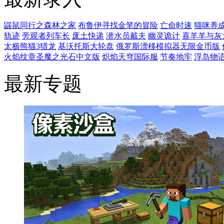
鼹鼠同行之森林之家
布鲁伊寻找金笔的冒险
亡命时速
猫咪养
轨迹
旁观者列车长
废土快递
潜水员戴夫
幽灵诡计
喜羊羊与灰
太极熊猫3猎龙
基沃托斯大轮盘
俄罗斯漂移模拟器无限金币版
火焰纹章圣魔之光石中文版
炽焰天穹国际服
节奏地牢
浮岛物
最新专题