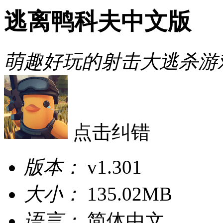
逃离鸭科夫中文版
萌趣好玩的射击大逃杀游
点击纠错
版本：
v1.301
大小：
135.02MB
语言：
简体中文