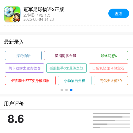
冠军足球物语2正版
查看
27MB
v2.1.5
2026-08-04 14:28
最新录入
浮岛物语
汹涌海豚台服
最终幻想6
阿卡迪姆太空奥德赛
孤胆枪手3之最终之战
口袋妖怪伽马绿宝石
假面骑士ZZZ变身模拟器
小动物自走棋
高尔夫大师3D
用户评价
8.6