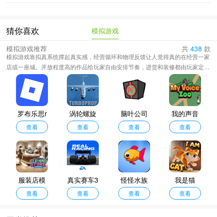
模拟游戏
猜你喜欢
模拟游戏推荐
共
438
款
模拟游戏靠拟真系统撑起真实感，经营循环和物理反馈让人觉得真的在经营一家
店或一座城。开放程度高的作品给玩家自由安排节奏，进货和装修都由玩家定，
定价也由玩家把控，不必跟着任务线走。合集里既有经营农场和城市的经营模
拟，也有还原驾驶手感的载具模拟，两者都靠细节堆出真实。题材覆盖像素农场
和3D城市两类，跨度很大，大多免费下载，内购一般只解锁装饰或加速道具。
罗布乐思r
涡轮螺旋
脑叶公司
我的声音
oblox
查看
桨飞行模
查看
汉化版
查看
动物园中
查看
拟器无限
文版
金币版
服装店模
真实赛车3
怪怪水族
我是猫
拟器中文
查看
安卓版
查看
馆手机版
查看
查看
版