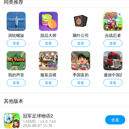
同类推荐
涡轮螺旋
甜品大师
脑叶公司
合战忍者
桨飞行模
查看
查看
汉化版
查看
村物语
查看
拟器无限
金币版
我的声音
服装店模
李国富的
遨游中国2
动物园中
查看
拟器中文
查看
小日子
查看
重制版
查看
文版
版
其他版本
冠军足球物语2
查看
148MB
v3.8.749
2026-08-07 15:39