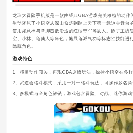
龙珠大冒险手机版是一款由经典GBA游戏完美移植的动作
生动还原了小悟空从深山修炼到踏上天下第一武道会舞台
使用如意棒与拳脚击败沿途的红缎带军等敌人。除了主线
空、小林、龟仙人等角色，施展龟派气功等标志性技能进
隐藏角色。
游戏特色
1、横版动作闯关，再现GBA原版玩法，操控小悟空在多
2、武道会格斗模式，采用一对一格斗玩法，可操作多名
3、多模式与全角色解锁，游戏包含冒险、对战、迷你游