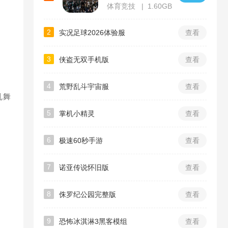
体育竞技
1.60GB
2
实况足球2026体验服
查看
3
侠盗无双手机版
查看
4
荒野乱斗宇宙服
查看
乱舞
5
掌机小精灵
查看
6
极速60秒手游
查看
7
诺亚传说怀旧版
查看
8
侏罗纪公园完整版
查看
9
恐怖冰淇淋3黑客模组
查看