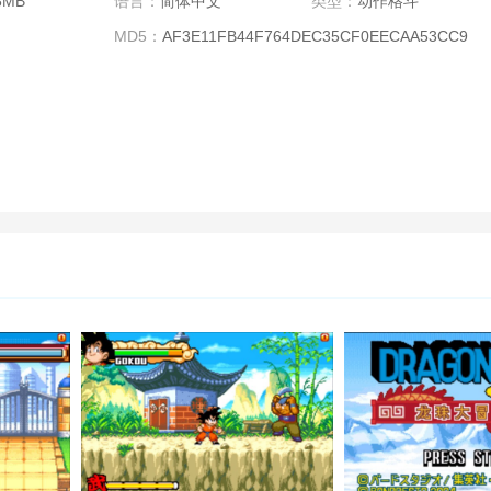
8MB
语言：
简体中文
类型：
动作格斗
MD5：
AF3E11FB44F764DEC35CF0EECAA53CC9