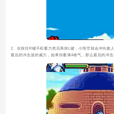
2、在按住R键不松蓄力然后再按L键，小悟空就会冲向敌
最后的冲击波的威力，如果你蓄满4格气，那么最后的冲击