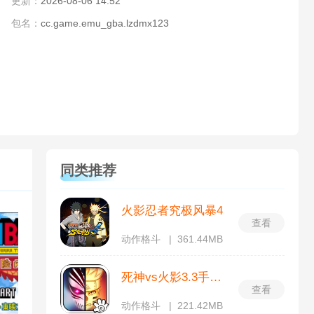
更新：
2026-08-06 14:52
包名：
cc.game.emu_gba.lzdmx123
同类推荐
火影忍者究极风暴4
查看
动作格斗
361.44MB
死神vs火影3.3手机版
查看
动作格斗
221.42MB