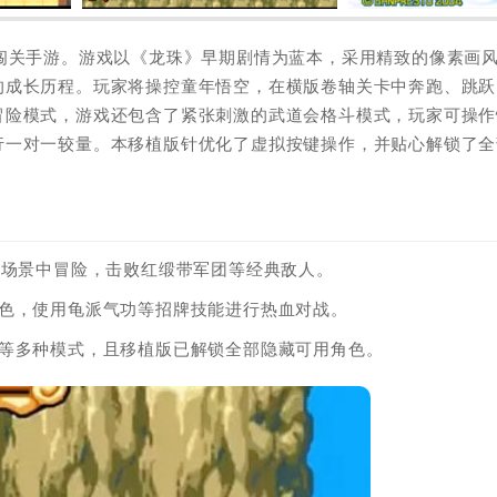
闯关手游。游戏以《龙珠》早期剧情为蓝本，采用精致的像素画
的成长历程。玩家将操控童年悟空，在横版卷轴关卡中奔跑、跳跃
冒险模式，游戏还包含了紧张刺激的武道会格斗模式，玩家可操作
行一对一较量。本移植版针优化了虚拟按键操作，并贴心解锁了全
样场景中冒险，击败红缎带军团等经典敌人。
角色，使用龟派气功等招牌技能进行热血对战。
戏等多种模式，且移植版已解锁全部隐藏可用角色。