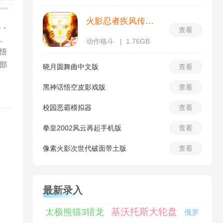
火影忍者疾风传体验服
风，
查看
、
动作格斗
1.76GB
悟
部
晓月圆舞曲中文版
查看
黑神话悟空皮影戏版
查看
校园恶霸模拟器
查看
拳皇2002风云再起手机版
查看
像素火影次世代破面带土版
查看
最新录入
基沃托斯大轮盘
太极熊猫3猎龙
俄罗