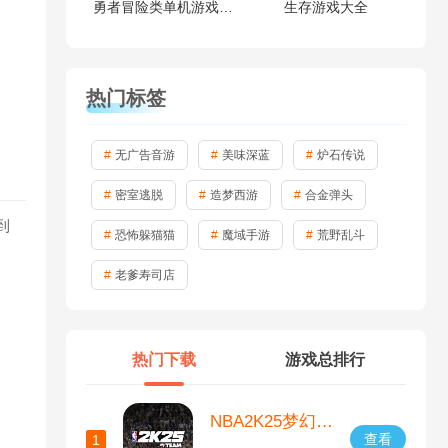
勇者冒险类单机游戏大全
生存游戏大全
热门标签
无广告音游
美味深蓝
炉石传说
密室逃脱
造梦西游
合金弹头
到
恐怖躲猫猫
魔域手游
荒野乱斗
老爹寿司店
热门下载
游戏总排行
NBA2K25梦幻球队最新版
查看
1