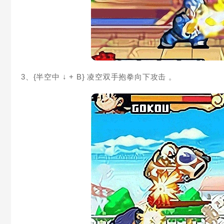
3、{半空中 ↓ + B} 凌空双手抱拳向下攻击 。