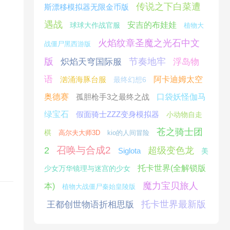
传说之下白菜遭
斯漂移模拟器无限金币版
遇战
安吉的布娃娃
球球大作战官服
植物大
火焰纹章圣魔之光石中文
战僵尸黑西游版
版
节奏地牢
炽焰天穹国际服
浮岛物
语
汹涌海豚台服
阿卡迪姆太空
最终幻想6
奥德赛
孤胆枪手3之最终之战
口袋妖怪伽马
绿宝石
假面骑士ZZZ变身模拟器
小动物自走
苍之骑士团
棋
高尔夫大师3D
kio的人间冒险
召唤与合成2
2
超级变色龙
Siglota
美
托卡世界(全解锁版
少女万华镜理与迷宫的少女
魔力宝贝旅人
本)
植物大战僵尸秦始皇陵版
托卡世界最新版
王都创世物语折相思版