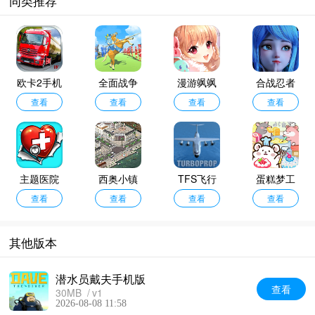
同类推荐
欧卡2手机
全面战争
漫游飒飒
合战忍者
查看
版
模拟器手
查看
查看
村单机版
查看
机版
主题医院
西奥小镇
TFS飞行
蛋糕梦工
中文版
查看
无限钻石
查看
模拟器安
查看
查看
厂
版
卓版
其他版本
潜水员戴夫手机版
查看
30MB
v1
2026-08-08 11:58