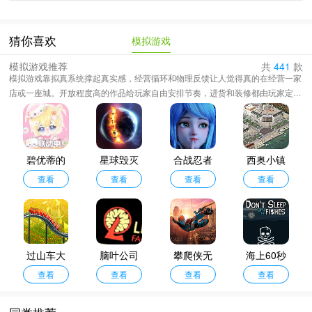
模拟游戏
猜你喜欢
模拟游戏推荐
共
441
款
模拟游戏靠拟真系统撑起真实感，经营循环和物理反馈让人觉得真的在经营一家
店或一座城。开放程度高的作品给玩家自由安排节奏，进货和装修都由玩家定，
定价也由玩家把控，不必跟着任务线走。合集里既有经营农场和城市的经营模
拟，也有还原驾驶手感的载具模拟，两者都靠细节堆出真实。题材覆盖像素农场
和3D城市两类，跨度很大，大多免费下载，内购一般只解锁装饰或加速道具。
碧优蒂的
星球毁灭
合战忍者
西奥小镇
世界国际
查看
模拟器
查看
村单机版
查看
无限钻石
查看
服
版
过山车大
脑叶公司
攀爬侠无
海上60秒
亨1手机版
查看
手机版
查看
限金币版
查看
生存中文
查看
版