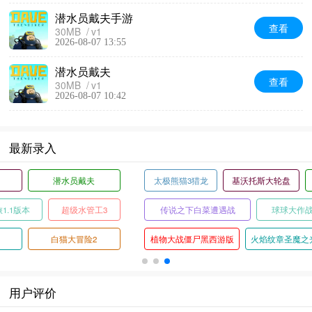
潜水员戴夫手游
查看
30MB
v1
2026-08-07 13:55
潜水员戴夫
查看
30MB
v1
2026-08-07 10:42
最新录入
太极熊猫3猎龙
基沃托斯大轮盘
俄罗斯漂移模拟器无限金币版
传说之下白菜遭遇战
球球大作战官服
安吉的布娃娃
植物大战僵尸黑西游版
火焰纹章圣魔之光石中文版
炽焰天穹国际服
用户评价