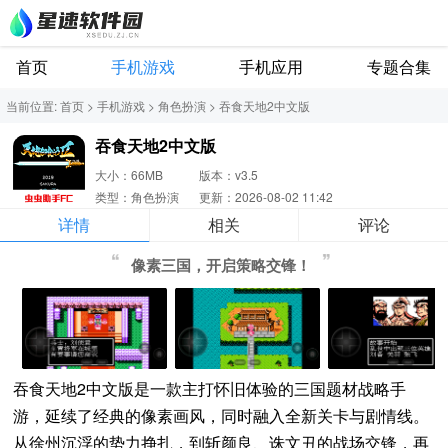
首页
手机游戏
手机应用
专题合集
当前位置:
首页
>
手机游戏
>
角色扮演
>
吞食天地2中文版
吞食天地2中文版
大小：66MB
版本：v3.5
类型：角色扮演
更新：2026-08-02 11:42
详情
相关
评论
像素三国，开启策略交锋！
吞食天地2中文版是一款主打怀旧体验的三国题材战略手
游，延续了经典的像素画风，同时融入全新关卡与剧情线。
从徐州沉浮的势力挣扎，到斩颜良、诛文丑的战场交锋，再