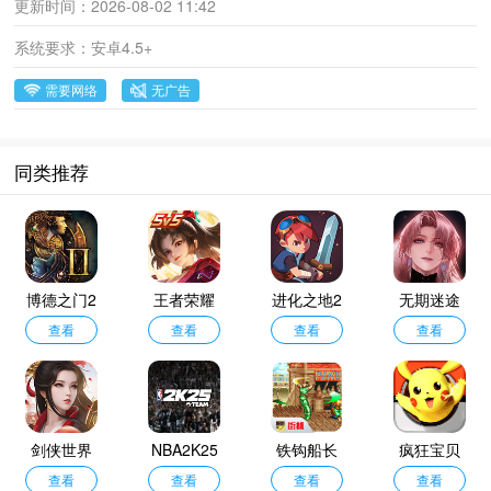
更新时间：
2026-08-02 11:42
系统要求：
安卓4.5+
需要网络
无广告
同类推荐
博德之门2
王者荣耀
进化之地2
无期迷途
增强版
查看
国际服
查看
查看
查看
剑侠世界
NBA2K25
铁钩船长
疯狂宝贝
起源
查看
安卓版
查看
手机版
查看
最新版
查看