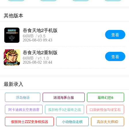
其他版本
吞食天地2手机版
查看
66MB
v3.5
2026-08-03 09:43
吞食天地2重制版
查看
66MB
v1.1.0
2026-08-02 10:44
最新录入
浮岛物语
汹涌海豚台服
最终幻想6
阿卡迪姆太空奥德赛
孤胆枪手3之最终之战
口袋妖怪伽马绿宝石
假面骑士ZZZ变身模拟器
小动物自走棋
高尔夫大师3D