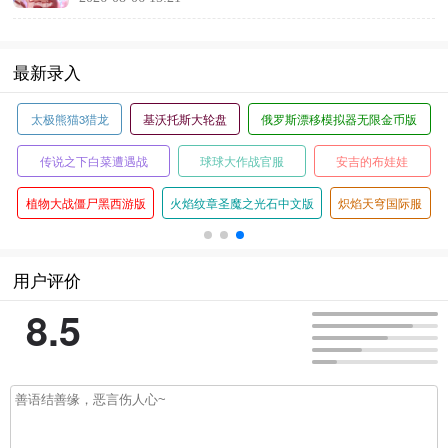
最新录入
太极熊猫3猎龙
基沃托斯大轮盘
俄罗斯漂移模拟器无限金币版
传说之下白菜遭遇战
球球大作战官服
安吉的布娃娃
植物大战僵尸黑西游版
火焰纹章圣魔之光石中文版
炽焰天穹国际服
用户评价
8.5