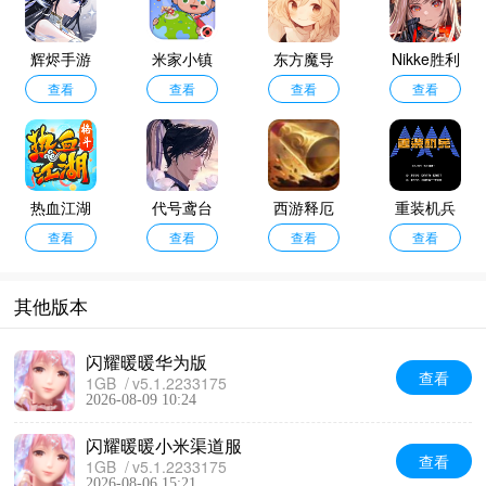
辉烬手游
米家小镇
东方魔导
Nikke胜利
查看
世界
查看
查看
录
女神
查看
热血江湖
代号鸢台
西游释厄
重装机兵
传贪玩版
查看
查看
服
传移植版
查看
查看
其他版本
闪耀暖暖华为版
查看
1GB
v5.1.2233175
2026-08-09 10:24
闪耀暖暖小米渠道服
查看
1GB
v5.1.2233175
2026-08-06 15:21