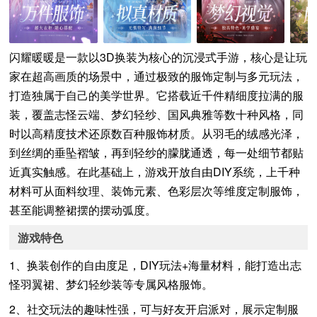
闪耀暖暖是一款以3D换装为核心的沉浸式手游，核心是让玩
家在超高画质的场景中，通过极致的服饰定制与多元玩法，
打造独属于自己的美学世界。它搭载近千件精细度拉满的服
装，覆盖志怪云端、梦幻轻纱、国风典雅等数十种风格，同
时以高精度技术还原数百种服饰材质。从羽毛的绒感光泽，
到丝绸的垂坠褶皱，再到轻纱的朦胧通透，每一处细节都贴
近真实触感。在此基础上，游戏开放自由DIY系统，上千种
材料可从面料纹理、装饰元素、色彩层次等维度定制服饰，
甚至能调整裙摆的摆动弧度。
游戏特色
1、换装创作的自由度足，DIY玩法+海量材料，能打造出志
怪羽翼裙、梦幻轻纱装等专属风格服饰。
2、社交玩法的趣味性强，可与好友开启派对，展示定制服