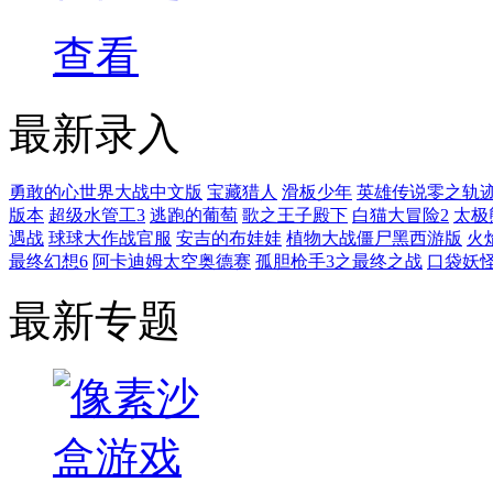
查看
最新录入
勇敢的心世界大战中文版
宝藏猎人
滑板少年
英雄传说零之轨
版本
超级水管工3
逃跑的葡萄
歌之王子殿下
白猫大冒险2
太极
遇战
球球大作战官服
安吉的布娃娃
植物大战僵尸黑西游版
火
最终幻想6
阿卡迪姆太空奥德赛
孤胆枪手3之最终之战
口袋妖
最新专题