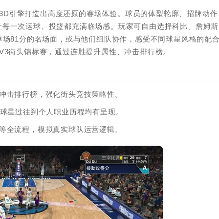
依托3D引擎打造出高度还原的赛场体验。球员的体型轮廓、招牌动作
让每一次运球、投篮都充满临场感。玩家可自由选择科比、詹姆斯
单场81分的名场面，或与他们组队协作，感受不同球星风格的配
V3街头锦标赛，通过连胜提升属性、冲击排行榜。
性冲击排行榜，强化街头竞技策略性。
从球星过往到个人职业历程均有呈现。
秀等全流程，模拟真实球队运营逻辑。