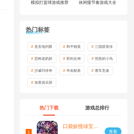
模拟打篮球游戏推荐
休闲慢节奏游戏大全
热门标签
圣安地列斯
和平精英
三国群英传
恐怖老奶奶
胜利女神
愤怒的小鸟
沙威玛传奇
夺命邮差
赛车竞速
加查俱乐部
热门下载
游戏总排行
口袋妖怪绿宝石386版
查看
1