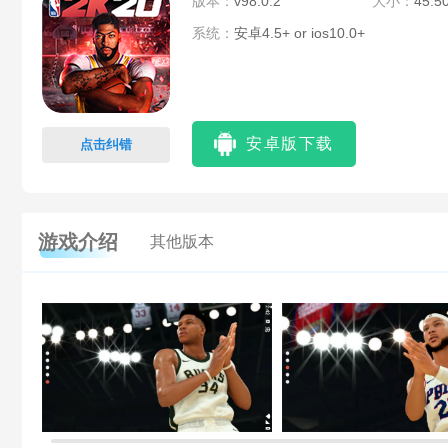
版本：
v98.0.2
大小：
45.5
系统：
安卓4.5+ or ios10.0+
安卓版下载
点击纠错
游戏介绍
其他版本