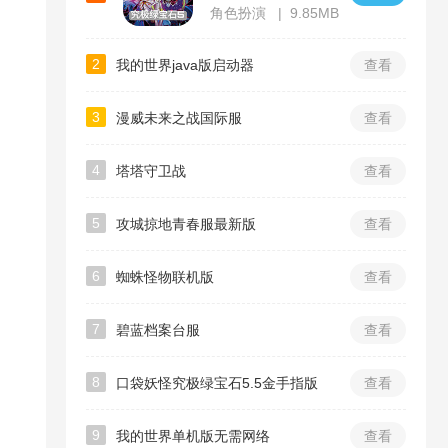
角色扮演
9.85MB
2
我的世界java版启动器
查看
3
漫威未来之战国际服
查看
4
塔塔守卫战
查看
5
攻城掠地青春服最新版
查看
6
蜘蛛怪物联机版
查看
7
碧蓝档案台服
查看
8
口袋妖怪究极绿宝石5.5金手指版
查看
9
我的世界单机版无需网络
查看