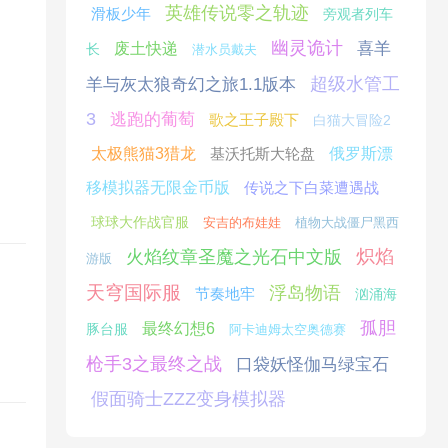
英雄传说零之轨迹
滑板少年
旁观者列车
幽灵诡计
喜羊
废土快递
长
潜水员戴夫
超级水管工
羊与灰太狼奇幻之旅1.1版本
3
逃跑的葡萄
歌之王子殿下
白猫大冒险2
太极熊猫3猎龙
基沃托斯大轮盘
俄罗斯漂
移模拟器无限金币版
传说之下白菜遭遇战
球球大作战官服
安吉的布娃娃
植物大战僵尸黑西
炽焰
火焰纹章圣魔之光石中文版
游版
天穹国际服
浮岛物语
节奏地牢
汹涌海
孤胆
最终幻想6
豚台服
阿卡迪姆太空奥德赛
枪手3之最终之战
口袋妖怪伽马绿宝石
假面骑士ZZZ变身模拟器