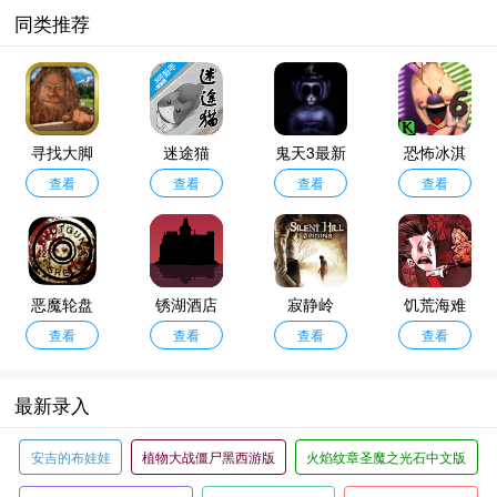
同类推荐
寻找大脚
迷途猫
鬼天3最新
恐怖冰淇
查看
怪
查看
版本
查看
淋6Outwitt
查看
模组版
恶魔轮盘
锈湖酒店
寂静岭
饥荒海难
游戏中文
查看
查看
查看
诺亚
查看
版
最新录入
安吉的布娃娃
植物大战僵尸黑西游版
火焰纹章圣魔之光石中文版