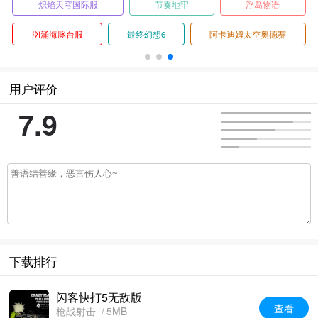
炽焰天穹国际服
节奏地牢
浮岛物语
汹涌海豚台服
最终幻想6
阿卡迪姆太空奥德赛
用户评价
7.9
下载排行
闪客快打5无敌版
查看
枪战射击
5MB