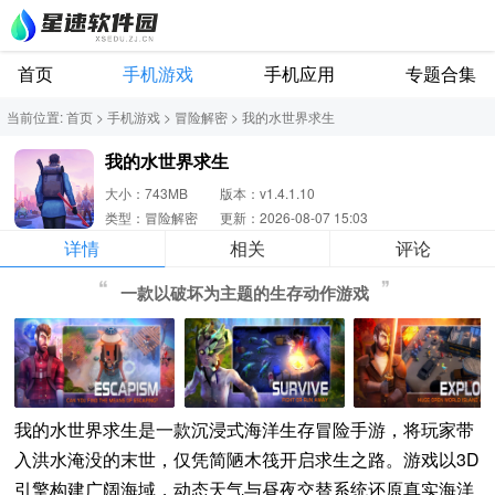
首页
手机游戏
手机应用
专题合集
当前位置:
首页
>
手机游戏
>
冒险解密
>
我的水世界求生
我的水世界求生
大小：743MB
版本：v1.4.1.10
类型：冒险解密
更新：2026-08-07 15:03
详情
相关
评论
一款以破坏为主题的生存动作游戏
我的水世界求生是一款沉浸式海洋生存冒险手游，将玩家带
入洪水淹没的末世，仅凭简陋木筏开启求生之路。游戏以3D
引擎构建广阔海域，动态天气与昼夜交替系统还原真实海洋