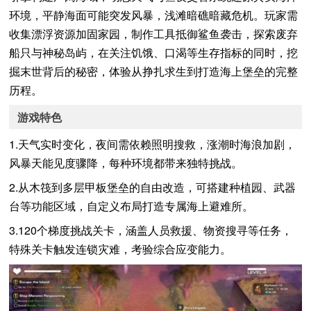
环境，平静海面可能突发风暴，浅滩暗礁暗藏危机。玩家需
收集漂浮资源加固家园，制作工具抵御鲨鱼袭击，探索废弃
船只与神秘岛屿，在关注饥饿、口渴等生存指标的同时，挖
掘末世背后的秘密，体验从挣扎求生到打造海上堡垒的完整
历程。
游戏特色
1.天气实时变化，夜间需依赖照明搜救，涨潮时海浪加剧，
风暴天能见度骤降，每种环境都带来独特挑战。
2.从木筏到多层甲板堡垒的自由改造，可搭建种植园、武器
台等功能区域，自定义布局打造专属海上避难所。
3.120个梯度挑战关卡，涵盖人员救援、物资搜寻等任务，
特殊关卡触发连锁灾难，考验综合应变能力。