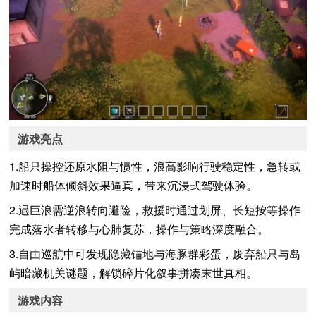
游戏亮点
1.船只操控还原水阻与惯性，浪高影响行驶稳定性，急转或
加速时船体倾斜效果逼真，带来沉浸式驾驶体验。
2.遇巨浪需逆浪转向避险，救援时通过划屏、长短按等操作
完成落水者转移与心肺复苏，操作与策略深度融合。
3.自由巡航中可发现隐藏锚地与海豚群彩蛋，废弃船只与岛
屿暗藏机关谜题，解锁碎片化叙事拼凑末世真相。
游戏内容